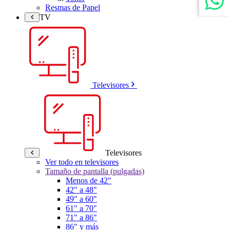
Resmas de Papel
TV
Televisores
Televisores
Ver todo en televisores
Tamaño de pantalla (pulgadas)
Menos de 42"
42" a 48"
49" a 60"
61" a 70"
71" a 86"
86" y más