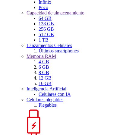
Infinix
Poco
Capacidad de almacenamiento
64 GB
128 GB
256 GB
512 GB
1 TB
Lanzamientos Celulares
Últimos smartphones
Memoria RAM
4 GB
6 GB
8 GB
12 GB
16 GB
Inteligencia Artificial
Celulares con IA
Celulares plegables
Plegables