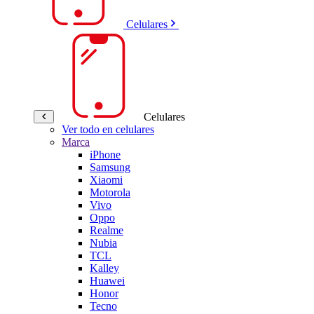
Celulares
Celulares
Ver todo en celulares
Marca
iPhone
Samsung
Xiaomi
Motorola
Vivo
Oppo
Realme
Nubia
TCL
Kalley
Huawei
Honor
Tecno