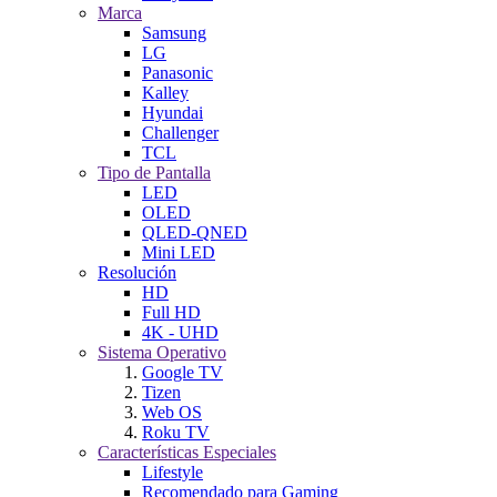
Marca
Samsung
LG
Panasonic
Kalley
Hyundai
Challenger
TCL
Tipo de Pantalla
LED
OLED
QLED-QNED
Mini LED
Resolución
HD
Full HD
4K - UHD
Sistema Operativo
Google TV
Tizen
Web OS
Roku TV
Características Especiales
Lifestyle
Recomendado para Gaming