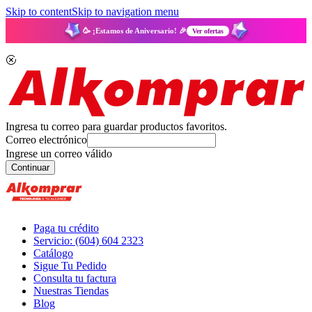
Skip to content
Skip to navigation menu
🥳 ¡Estamos de Aniversario! 🎉
Ver ofertas
Ingresa tu correo para guardar productos favoritos.
Correo electrónico
Ingrese un correo válido
Continuar
Paga tu crédito
Servicio: (604) 604 2323
Catálogo
Sigue Tu Pedido
Consulta tu factura
Nuestras Tiendas
Blog