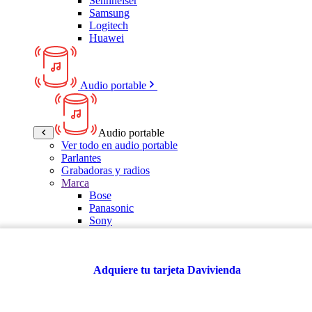
Sennheiser
Samsung
Logitech
Huawei
Audio portable
Audio portable
Ver todo en audio portable
Parlantes
Grabadoras y radios
Marca
Bose
Panasonic
Sony
LG
Samsung
Kalley
Adquiere tu tarjeta Davivienda
Multitech
JBL
VTA
TCL