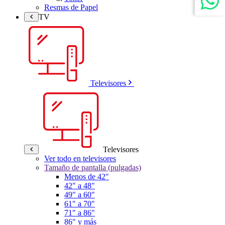
Resmas de Papel
TV
Televisores
Televisores
Ver todo en televisores
Tamaño de pantalla (pulgadas)
Menos de 42"
42" a 48"
49" a 60"
61" a 70"
71" a 86"
86" y más