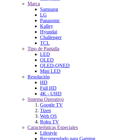
Marca
Samsung
LG
Panasonic
Kalley
Hyundai
Challenger
TCL
Tipo de Pantalla
LED
OLED
QLED-QNED
Mini LED
Resolución
HD
Full HD
4K - UHD
Sistema Operativo
Google TV
Tizen
Web OS
Roku TV
Características Especiales
Lifestyle
Recomendado para Gaming