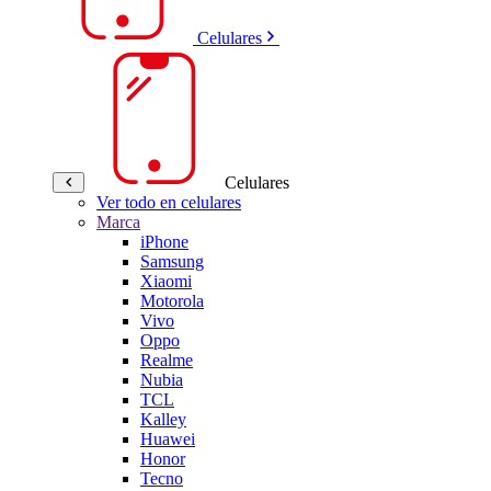
Celulares
Celulares
Ver todo en celulares
Marca
iPhone
Samsung
Xiaomi
Motorola
Vivo
Oppo
Realme
Nubia
TCL
Kalley
Huawei
Honor
Tecno