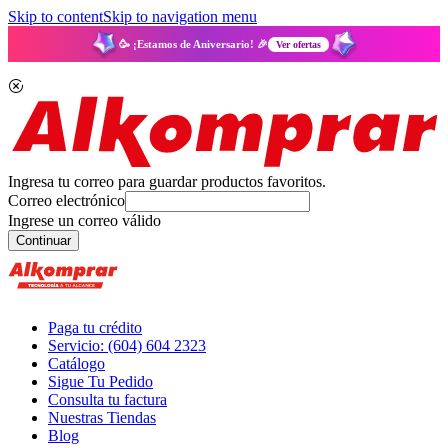
Skip to content
Skip to navigation menu
🥳 ¡Estamos de Aniversario! 🎉
Ver ofertas
Ingresa tu correo para guardar productos favoritos.
Correo electrónico
Ingrese un correo válido
Continuar
Paga tu crédito
Servicio: (604) 604 2323
Catálogo
Sigue Tu Pedido
Consulta tu factura
Nuestras Tiendas
Blog