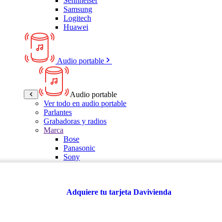
Sennheiser
Samsung
Logitech
Huawei
Audio portable
Audio portable
Ver todo en audio portable
Parlantes
Grabadoras y radios
Marca
Bose
Panasonic
Sony
LG
Samsung
Kalley
Adquiere tu tarjeta Davivienda
Multitech
JBL
VTA
TCL