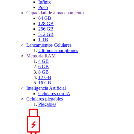
Infinix
Poco
Capacidad de almacenamiento
64 GB
128 GB
256 GB
512 GB
1 TB
Lanzamientos Celulares
Últimos smartphones
Memoria RAM
4 GB
6 GB
8 GB
12 GB
16 GB
Inteligencia Artificial
Celulares con IA
Celulares plegables
Plegables