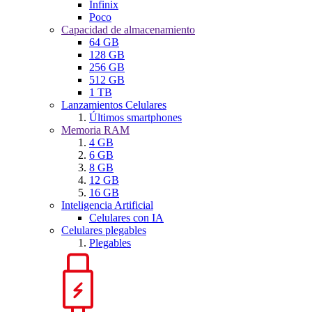
Infinix
Poco
Capacidad de almacenamiento
64 GB
128 GB
256 GB
512 GB
1 TB
Lanzamientos Celulares
Últimos smartphones
Memoria RAM
4 GB
6 GB
8 GB
12 GB
16 GB
Inteligencia Artificial
Celulares con IA
Celulares plegables
Plegables