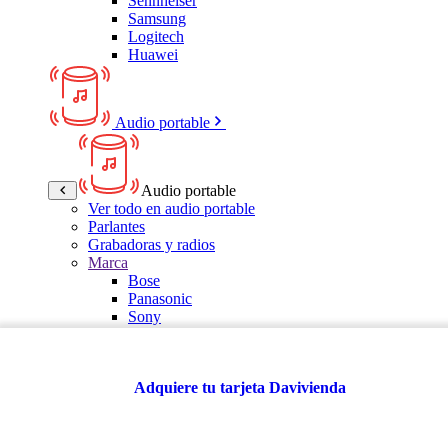
Sennheiser
Samsung
Logitech
Huawei
Audio portable
Audio portable
Ver todo en audio portable
Parlantes
Grabadoras y radios
Marca
Bose
Panasonic
Sony
LG
Samsung
Kalley
Adquiere tu tarjeta Davivienda
Multitech
JBL
VTA
TCL