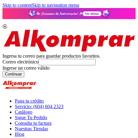
Skip to content
Skip to navigation menu
🥳 ¡Estamos de Aniversario! 🎉
Ver ofertas
Ingresa tu correo para guardar productos favoritos.
Correo electrónico
Ingrese un correo válido
Continuar
Paga tu crédito
Servicio: (604) 604 2323
Catálogo
Sigue Tu Pedido
Consulta tu factura
Nuestras Tiendas
Blog