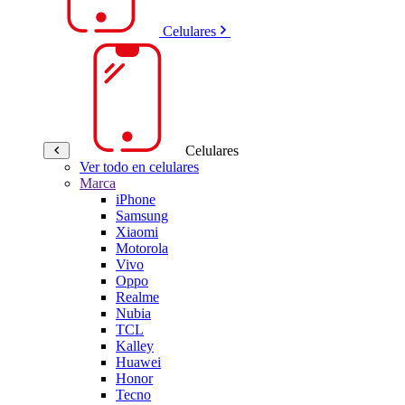
Celulares
Celulares
Ver todo en celulares
Marca
iPhone
Samsung
Xiaomi
Motorola
Vivo
Oppo
Realme
Nubia
TCL
Kalley
Huawei
Honor
Tecno