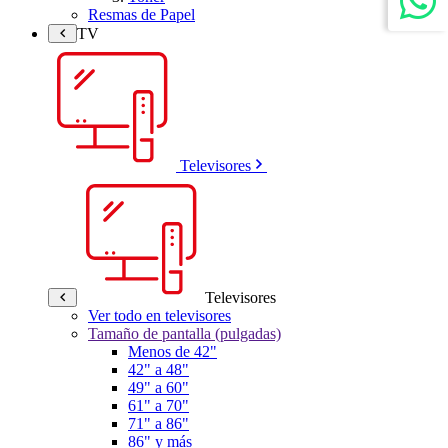
Resmas de Papel
TV
Televisores
Televisores
Ver todo en televisores
Tamaño de pantalla (pulgadas)
Menos de 42"
42" a 48"
49" a 60"
61" a 70"
71" a 86"
86" y más