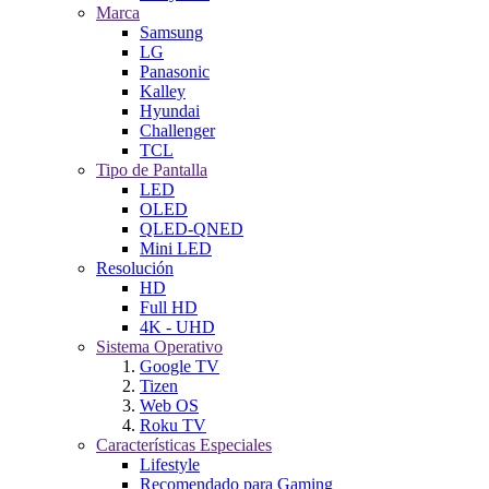
Marca
Samsung
LG
Panasonic
Kalley
Hyundai
Challenger
TCL
Tipo de Pantalla
LED
OLED
QLED-QNED
Mini LED
Resolución
HD
Full HD
4K - UHD
Sistema Operativo
Google TV
Tizen
Web OS
Roku TV
Características Especiales
Lifestyle
Recomendado para Gaming