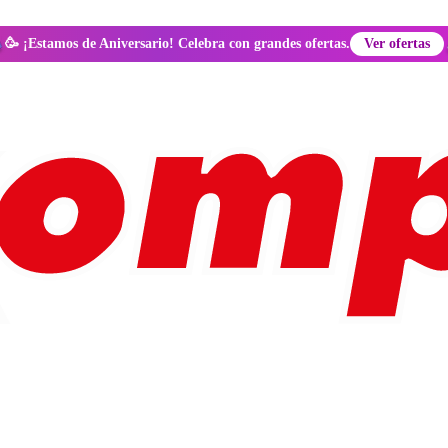
🥳 ¡Estamos de Aniversario! Celebra con grandes ofertas.
Ver ofertas