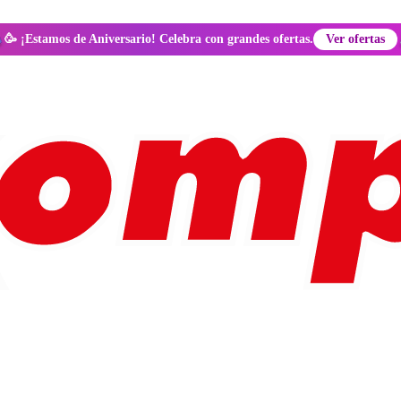
🥳 ¡Estamos de Aniversario! Celebra con grandes ofertas.
Ver ofertas