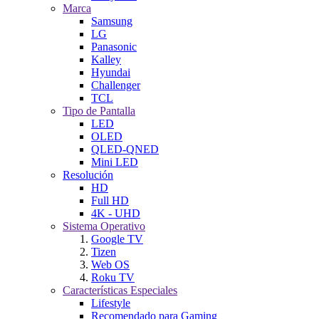
Marca
Samsung
LG
Panasonic
Kalley
Hyundai
Challenger
TCL
Tipo de Pantalla
LED
OLED
QLED-QNED
Mini LED
Resolución
HD
Full HD
4K - UHD
Sistema Operativo
Google TV
Tizen
Web OS
Roku TV
Características Especiales
Lifestyle
Recomendado para Gaming