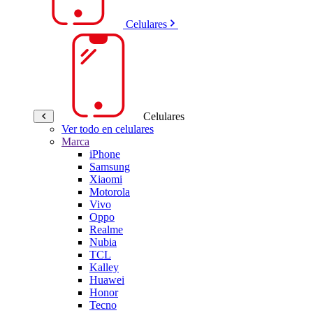
Celulares
Celulares
Ver todo en celulares
Marca
iPhone
Samsung
Xiaomi
Motorola
Vivo
Oppo
Realme
Nubia
TCL
Kalley
Huawei
Honor
Tecno