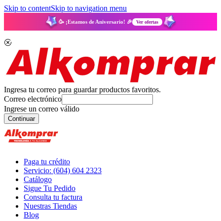
Skip to content
Skip to navigation menu
🥳 ¡Estamos de Aniversario! 🎉
Ver ofertas
Ingresa tu correo para guardar productos favoritos.
Correo electrónico
Ingrese un correo válido
Continuar
Paga tu crédito
Servicio: (604) 604 2323
Catálogo
Sigue Tu Pedido
Consulta tu factura
Nuestras Tiendas
Blog