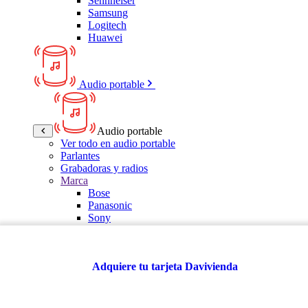
Sennheiser
Samsung
Logitech
Huawei
Audio portable
Audio portable
Ver todo en audio portable
Parlantes
Grabadoras y radios
Marca
Bose
Panasonic
Sony
LG
Samsung
Kalley
Adquiere tu tarjeta Davivienda
Multitech
JBL
VTA
TCL