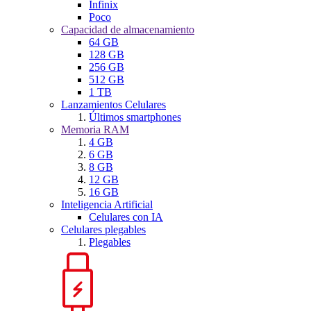
Infinix
Poco
Capacidad de almacenamiento
64 GB
128 GB
256 GB
512 GB
1 TB
Lanzamientos Celulares
Últimos smartphones
Memoria RAM
4 GB
6 GB
8 GB
12 GB
16 GB
Inteligencia Artificial
Celulares con IA
Celulares plegables
Plegables