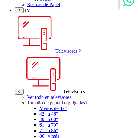
Resmas de Papel
TV
Televisores
Televisores
Ver todo en televisores
Tamaño de pantalla (pulgadas)
Menos de 42"
42" a 48"
49" a 60"
61" a 70"
71" a 86"
86" y más