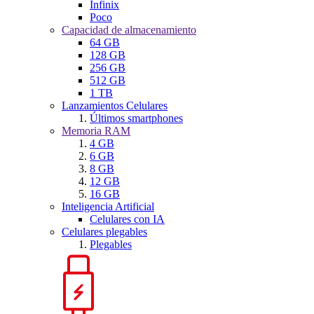
Infinix
Poco
Capacidad de almacenamiento
64 GB
128 GB
256 GB
512 GB
1 TB
Lanzamientos Celulares
Últimos smartphones
Memoria RAM
4 GB
6 GB
8 GB
12 GB
16 GB
Inteligencia Artificial
Celulares con IA
Celulares plegables
Plegables