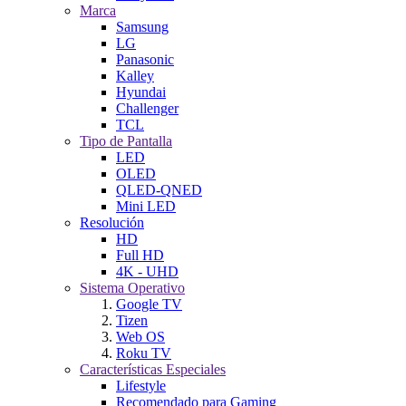
Marca
Samsung
LG
Panasonic
Kalley
Hyundai
Challenger
TCL
Tipo de Pantalla
LED
OLED
QLED-QNED
Mini LED
Resolución
HD
Full HD
4K - UHD
Sistema Operativo
Google TV
Tizen
Web OS
Roku TV
Características Especiales
Lifestyle
Recomendado para Gaming