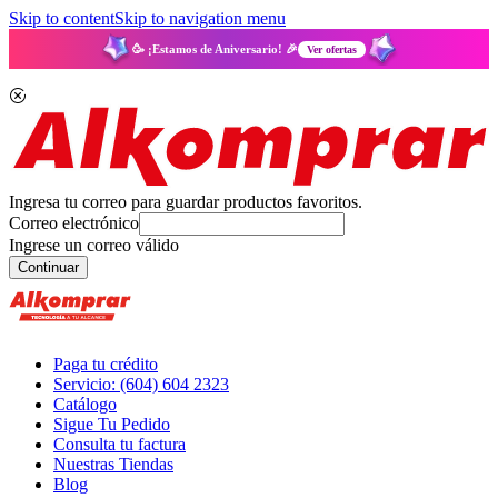
Skip to content
Skip to navigation menu
🥳 ¡Estamos de Aniversario! 🎉
Ver ofertas
Ingresa tu correo para guardar productos favoritos.
Correo electrónico
Ingrese un correo válido
Continuar
Paga tu crédito
Servicio: (604) 604 2323
Catálogo
Sigue Tu Pedido
Consulta tu factura
Nuestras Tiendas
Blog