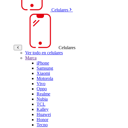
Celulares
Celulares
Ver todo en celulares
Marca
iPhone
Samsung
Xiaomi
Motorola
Vivo
Oppo
Realme
Nubia
TCL
Kalley
Huawei
Honor
Tecno