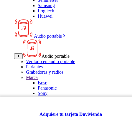
Sennheiser
Samsung
Logitech
Huawei
Audio portable
Audio portable
Ver todo en audio portable
Parlantes
Grabadoras y radios
Marca
Bose
Panasonic
Sony
LG
Samsung
Kalley
Adquiere tu tarjeta Davivienda
Multitech
JBL
VTA
TCL