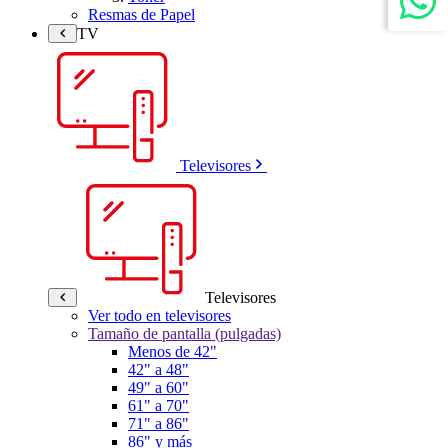
Resmas de Papel
TV
Televisores
Televisores
Ver todo en televisores
Tamaño de pantalla (pulgadas)
Menos de 42"
42" a 48"
49" a 60"
61" a 70"
71" a 86"
86" y más