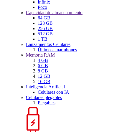
Infinix
Poco
Capacidad de almacenamiento
64 GB
128 GB
256 GB
512 GB
1 TB
Lanzamientos Celulares
Últimos smartphones
Memoria RAM
4 GB
6 GB
8 GB
12 GB
16 GB
Inteligencia Artificial
Celulares con IA
Celulares plegables
Plegables