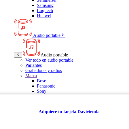
Sennheiser
Samsung
Logitech
Huawei
Audio portable
Audio portable
Ver todo en audio portable
Parlantes
Grabadoras y radios
Marca
Bose
Panasonic
Sony
LG
Samsung
Kalley
Adquiere tu tarjeta Davivienda
Multitech
JBL
VTA
TCL