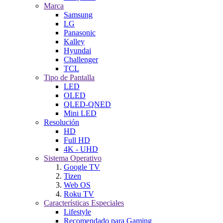
Marca
Samsung
LG
Panasonic
Kalley
Hyundai
Challenger
TCL
Tipo de Pantalla
LED
OLED
QLED-QNED
Mini LED
Resolución
HD
Full HD
4K - UHD
Sistema Operativo
Google TV
Tizen
Web OS
Roku TV
Características Especiales
Lifestyle
Recomendado para Gaming