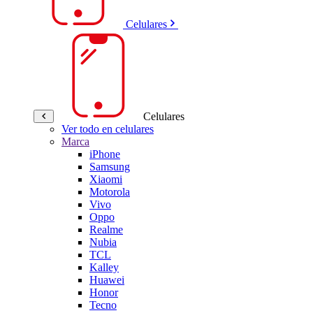
Celulares
Celulares
Ver todo en celulares
Marca
iPhone
Samsung
Xiaomi
Motorola
Vivo
Oppo
Realme
Nubia
TCL
Kalley
Huawei
Honor
Tecno