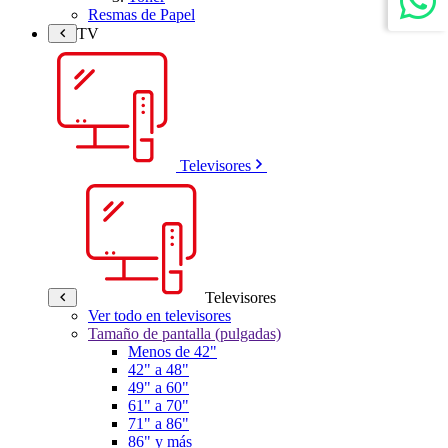
Resmas de Papel
TV
Televisores
Televisores
Ver todo en televisores
Tamaño de pantalla (pulgadas)
Menos de 42"
42" a 48"
49" a 60"
61" a 70"
71" a 86"
86" y más