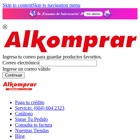
Skip to content
Skip to navigation menu
🥳 ¡Estamos de Aniversario! 🎉
Ver ofertas
Ingresa tu correo para guardar productos favoritos.
Correo electrónico
Ingrese un correo válido
Continuar
Paga tu crédito
Servicio: (604) 604 2323
Catálogo
Sigue Tu Pedido
Consulta tu factura
Nuestras Tiendas
Blog