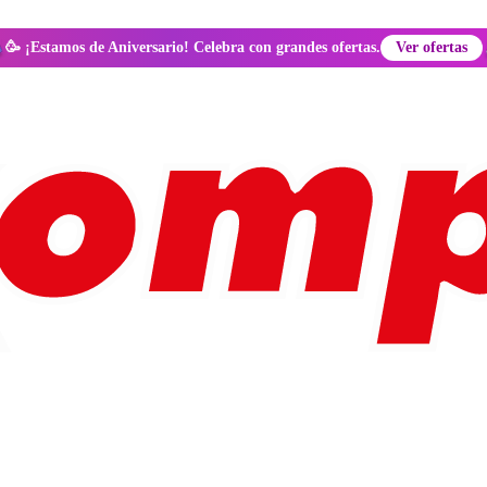
🥳 ¡Estamos de Aniversario! Celebra con grandes ofertas.
Ver ofertas