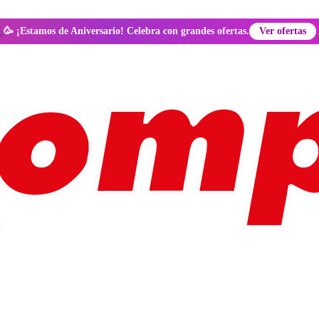
🥳 ¡Estamos de Aniversario! Celebra con grandes ofertas.
Ver ofertas