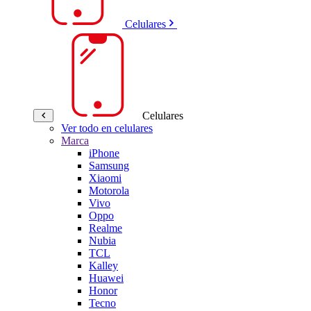
Celulares
Celulares
Ver todo en celulares
Marca
iPhone
Samsung
Xiaomi
Motorola
Vivo
Oppo
Realme
Nubia
TCL
Kalley
Huawei
Honor
Tecno