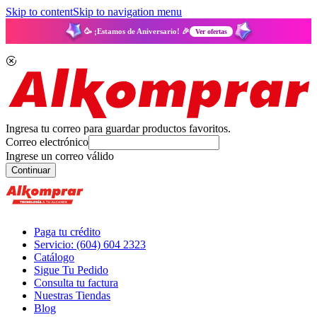
Skip to content
Skip to navigation menu
🥳 ¡Estamos de Aniversario! 🎉
Ver ofertas
Ingresa tu correo para guardar productos favoritos.
Correo electrónico
Ingrese un correo válido
Continuar
Paga tu crédito
Servicio: (604) 604 2323
Catálogo
Sigue Tu Pedido
Consulta tu factura
Nuestras Tiendas
Blog