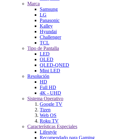
Marca
Samsung
LG
Panasonic
Kalley
Hyundai
Challenger
TCL
Tipo de Pantalla
LED
OLED
QLED-QNED
Mini LED
Resolución
HD
Full HD
4K - UHD
Sistema Operativo
Google TV
Tizen
Web OS
Roku TV
Características Especiales
Lifestyle
Recomendado para Gaming