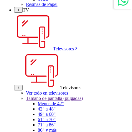
Resmas de Papel
TV
Televisores
Televisores
Ver todo en televisores
Tamaño de pantalla (pulgadas)
Menos de 42"
42" a 48"
49" a 60"
61" a 70"
71" a 86"
86" y más