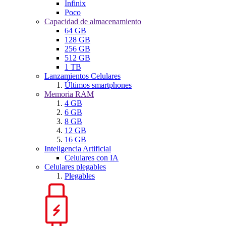
Infinix
Poco
Capacidad de almacenamiento
64 GB
128 GB
256 GB
512 GB
1 TB
Lanzamientos Celulares
Últimos smartphones
Memoria RAM
4 GB
6 GB
8 GB
12 GB
16 GB
Inteligencia Artificial
Celulares con IA
Celulares plegables
Plegables