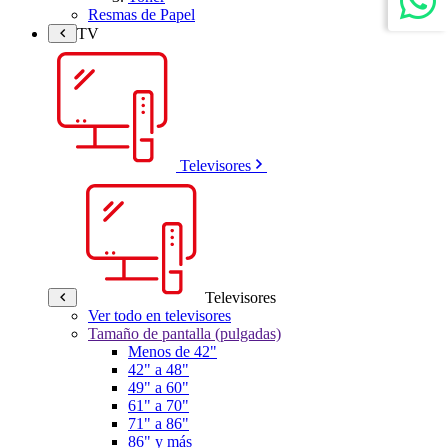
Resmas de Papel
TV
Televisores
Televisores
Ver todo en televisores
Tamaño de pantalla (pulgadas)
Menos de 42"
42" a 48"
49" a 60"
61" a 70"
71" a 86"
86" y más