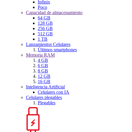
Infinix
Poco
Capacidad de almacenamiento
64 GB
128 GB
256 GB
512 GB
1 TB
Lanzamientos Celulares
Últimos smartphones
Memoria RAM
4 GB
6 GB
8 GB
12 GB
16 GB
Inteligencia Artificial
Celulares con IA
Celulares plegables
Plegables