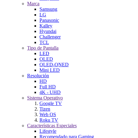
Marca
Samsung
LG
Panasonic
Kalley
Hyundai
Challenger
TCL
Tipo de Pantalla
LED
OLED
QLED-QNED
Mini LED
Resolución
HD
Full HD
4K - UHD
Sistema Operativo
Google TV
Tizen
Web OS
Roku TV
Características Especiales
Lifestyle
Recomendado para Gaming