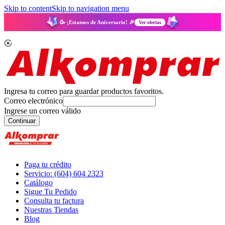
Skip to content
Skip to navigation menu
🥳 ¡Estamos de Aniversario! 🎉
Ver ofertas
Ingresa tu correo para guardar productos favoritos.
Correo electrónico
Ingrese un correo válido
Continuar
Paga tu crédito
Servicio: (604) 604 2323
Catálogo
Sigue Tu Pedido
Consulta tu factura
Nuestras Tiendas
Blog