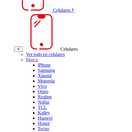
Celulares
Celulares
Ver todo en celulares
Marca
iPhone
Samsung
Xiaomi
Motorola
Vivo
Oppo
Realme
Nubia
TCL
Kalley
Huawei
Honor
Tecno