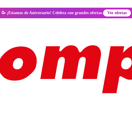
🥳 ¡Estamos de Aniversario! Celebra con grandes ofertas.
Ver ofertas