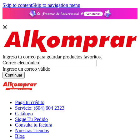
Skip to content
Skip to navigation menu
🥳 ¡Estamos de Aniversario! 🎉
Ver ofertas
Ingresa tu correo para guardar productos favoritos.
Correo electrónico
Ingrese un correo válido
Continuar
Paga tu crédito
Servicio: (604) 604 2323
Catálogo
Sigue Tu Pedido
Consulta tu factura
Nuestras Tiendas
Blog