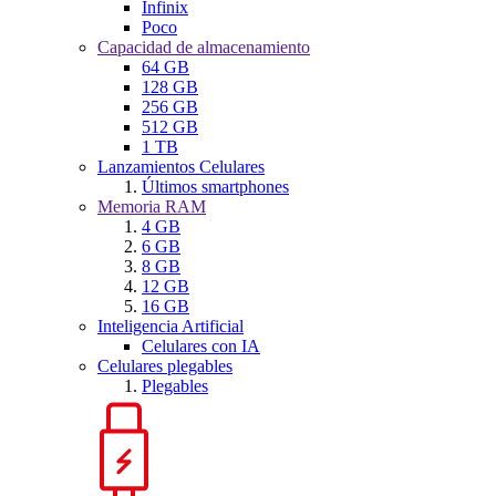
Infinix
Poco
Capacidad de almacenamiento
64 GB
128 GB
256 GB
512 GB
1 TB
Lanzamientos Celulares
Últimos smartphones
Memoria RAM
4 GB
6 GB
8 GB
12 GB
16 GB
Inteligencia Artificial
Celulares con IA
Celulares plegables
Plegables