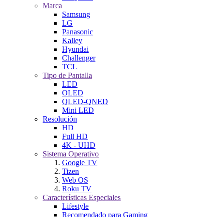
Marca
Samsung
LG
Panasonic
Kalley
Hyundai
Challenger
TCL
Tipo de Pantalla
LED
OLED
QLED-QNED
Mini LED
Resolución
HD
Full HD
4K - UHD
Sistema Operativo
Google TV
Tizen
Web OS
Roku TV
Características Especiales
Lifestyle
Recomendado para Gaming