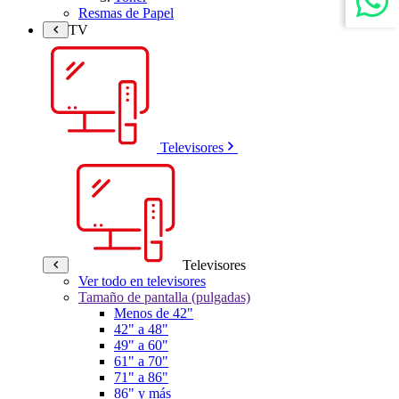
Resmas de Papel
TV
Televisores
Televisores
Ver todo en televisores
Tamaño de pantalla (pulgadas)
Menos de 42"
42" a 48"
49" a 60"
61" a 70"
71" a 86"
86" y más