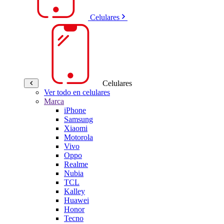
Celulares
Celulares
Ver todo en celulares
Marca
iPhone
Samsung
Xiaomi
Motorola
Vivo
Oppo
Realme
Nubia
TCL
Kalley
Huawei
Honor
Tecno