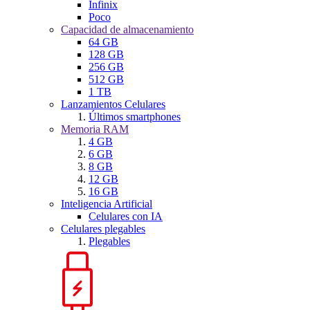
Infinix
Poco
Capacidad de almacenamiento
64 GB
128 GB
256 GB
512 GB
1 TB
Lanzamientos Celulares
Últimos smartphones
Memoria RAM
4 GB
6 GB
8 GB
12 GB
16 GB
Inteligencia Artificial
Celulares con IA
Celulares plegables
Plegables