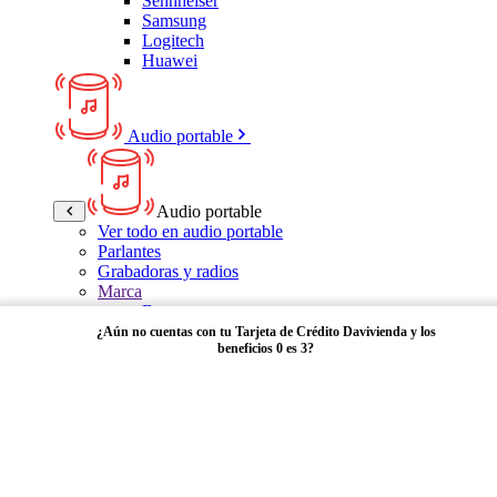
Sennheiser
Samsung
Logitech
Huawei
Audio portable
Audio portable
Ver todo en audio portable
Parlantes
Grabadoras y radios
Marca
Bose
Panasonic
¿Aún no cuentas con tu Tarjeta de Crédito Davivienda y los
beneficios 0 es 3?
Sony
LG
Samsung
Kalley
Adquiérela aquí
Multitech
JBL
VTA
TCL