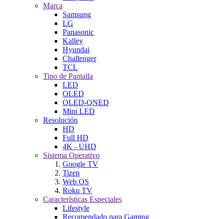
Marca
Samsung
LG
Panasonic
Kalley
Hyundai
Challenger
TCL
Tipo de Pantalla
LED
OLED
QLED-QNED
Mini LED
Resolución
HD
Full HD
4K - UHD
Sistema Operativo
Google TV
Tizen
Web OS
Roku TV
Características Especiales
Lifestyle
Recomendado para Gaming