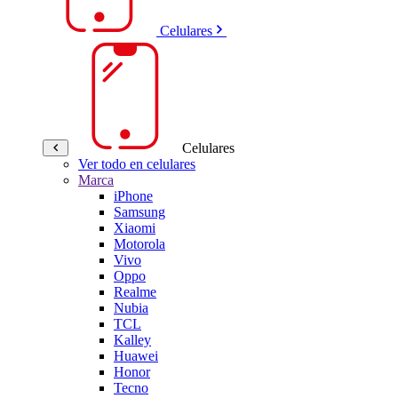
Celulares
Celulares
Ver todo en celulares
Marca
iPhone
Samsung
Xiaomi
Motorola
Vivo
Oppo
Realme
Nubia
TCL
Kalley
Huawei
Honor
Tecno