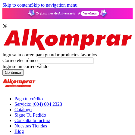
Skip to content
Skip to navigation menu
🥳 ¡Estamos de Aniversario! 🎉
Ver ofertas
Ingresa tu correo para guardar productos favoritos.
Correo electrónico
Ingrese un correo válido
Continuar
Paga tu crédito
Servicio: (604) 604 2323
Catálogo
Sigue Tu Pedido
Consulta tu factura
Nuestras Tiendas
Blog