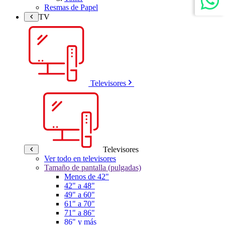
Resmas de Papel
TV
Televisores
Televisores
Ver todo en televisores
Tamaño de pantalla (pulgadas)
Menos de 42"
42" a 48"
49" a 60"
61" a 70"
71" a 86"
86" y más