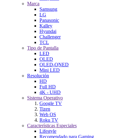
Marca
Samsung
LG
Panasonic
Kalley
Hyundai
Challenger
TCL
Tipo de Pantalla
LED
OLED
QLED-QNED
Mini LED
Resolución
HD
Full HD
4K - UHD
Sistema Operativo
Google TV
Tizen
Web OS
Roku TV
Características Especiales
Lifestyle
Recomendado para Gaming