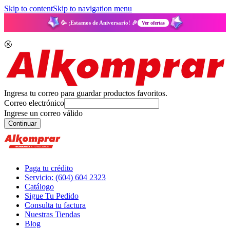
Skip to content
Skip to navigation menu
🥳 ¡Estamos de Aniversario! 🎉
Ver ofertas
Ingresa tu correo para guardar productos favoritos.
Correo electrónico
Ingrese un correo válido
Continuar
Paga tu crédito
Servicio: (604) 604 2323
Catálogo
Sigue Tu Pedido
Consulta tu factura
Nuestras Tiendas
Blog