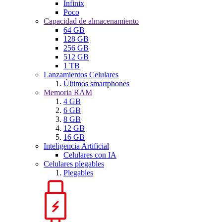
Infinix
Poco
Capacidad de almacenamiento
64 GB
128 GB
256 GB
512 GB
1 TB
Lanzamientos Celulares
Últimos smartphones
Memoria RAM
4 GB
6 GB
8 GB
12 GB
16 GB
Inteligencia Artificial
Celulares con IA
Celulares plegables
Plegables