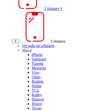
Celulares
Celulares
Ver todo en celulares
Marca
iPhone
Samsung
Xiaomi
Motorola
Vivo
Oppo
Realme
Nubia
TCL
Kalley
Huawei
Honor
Tecno