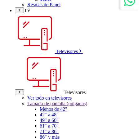
Resmas de Papel
TV
Televisores
Televisores
Ver todo en televisores
Tamaño de pantalla (pulgadas)
Menos de 42"
42" a 48"
49" a 60"
61" a 70"
71" a 86"
86" y más