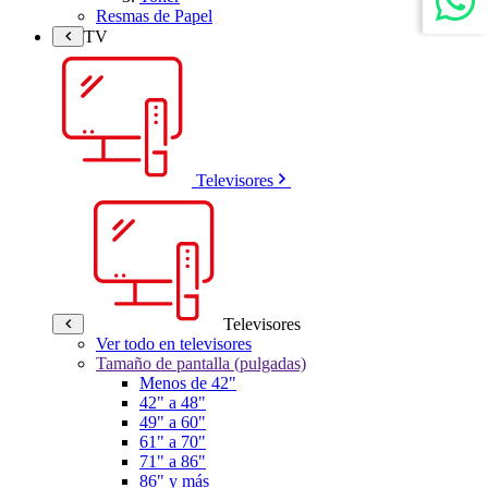
Resmas de Papel
TV
Televisores
Televisores
Ver todo en televisores
Tamaño de pantalla (pulgadas)
Menos de 42"
42" a 48"
49" a 60"
61" a 70"
71" a 86"
86" y más