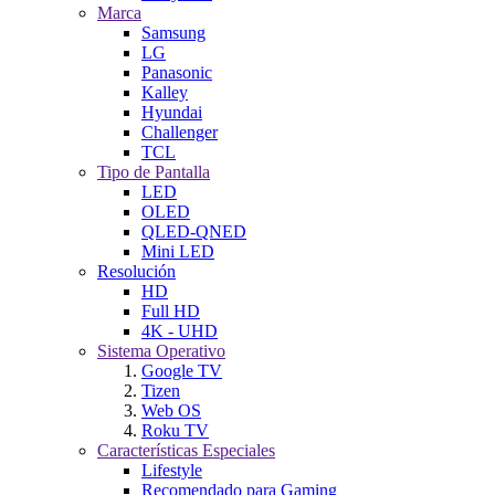
Marca
Samsung
LG
Panasonic
Kalley
Hyundai
Challenger
TCL
Tipo de Pantalla
LED
OLED
QLED-QNED
Mini LED
Resolución
HD
Full HD
4K - UHD
Sistema Operativo
Google TV
Tizen
Web OS
Roku TV
Características Especiales
Lifestyle
Recomendado para Gaming