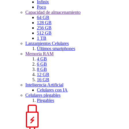
Infinix
Poco
Capacidad de almacenamiento
64 GB
128 GB
256 GB
512 GB
1 TB
Lanzamientos Celulares
Últimos smartphones
Memoria RAM
4 GB
6 GB
8 GB
12 GB
16 GB
Inteligencia Artificial
Celulares con IA
Celulares plegables
Plegables