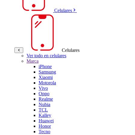
Celulares
Celulares
Ver todo en celulares
Marca
iPhone
Samsung
Xiaomi
Motorola
Vivo
Oppo
Realme
Nubia
TCL
Kalley
Huawei
Honor
Tecno