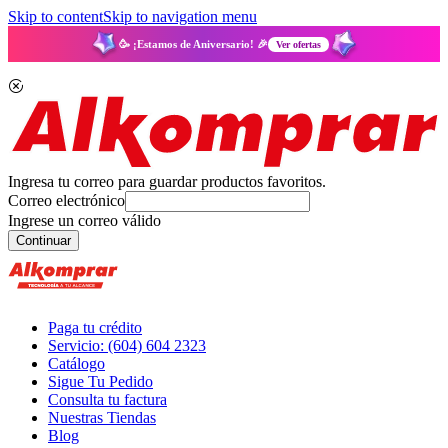
Skip to content
Skip to navigation menu
🥳 ¡Estamos de Aniversario! 🎉
Ver ofertas
Ingresa tu correo para guardar productos favoritos.
Correo electrónico
Ingrese un correo válido
Continuar
Paga tu crédito
Servicio: (604) 604 2323
Catálogo
Sigue Tu Pedido
Consulta tu factura
Nuestras Tiendas
Blog