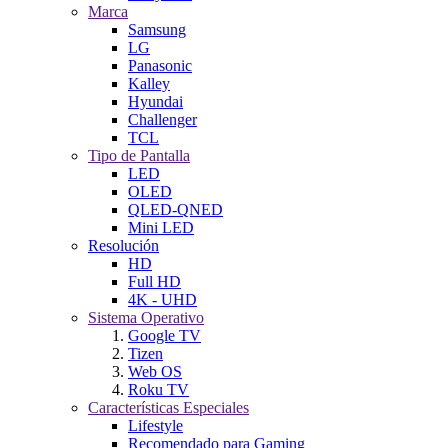
Marca
Samsung
LG
Panasonic
Kalley
Hyundai
Challenger
TCL
Tipo de Pantalla
LED
OLED
QLED-QNED
Mini LED
Resolución
HD
Full HD
4K - UHD
Sistema Operativo
Google TV
Tizen
Web OS
Roku TV
Características Especiales
Lifestyle
Recomendado para Gaming