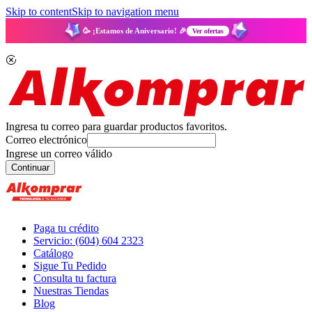
Skip to content
Skip to navigation menu
🥳 ¡Estamos de Aniversario! 🎉
Ver ofertas
Ingresa tu correo para guardar productos favoritos.
Correo electrónico
Ingrese un correo válido
Continuar
Paga tu crédito
Servicio: (604) 604 2323
Catálogo
Sigue Tu Pedido
Consulta tu factura
Nuestras Tiendas
Blog