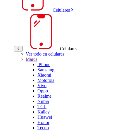
Celulares
Celulares
Ver todo en celulares
Marca
iPhone
Samsung
Xiaomi
Motorola
Vivo
Oppo
Realme
Nubia
TCL
Kalley
Huawei
Honor
Tecno