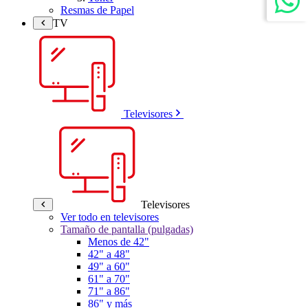
Resmas de Papel
TV
Televisores
Televisores
Ver todo en televisores
Tamaño de pantalla (pulgadas)
Menos de 42"
42" a 48"
49" a 60"
61" a 70"
71" a 86"
86" y más