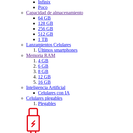
Infinix
Poco
Capacidad de almacenamiento
64 GB
128 GB
256 GB
512 GB
1 TB
Lanzamientos Celulares
Últimos smartphones
Memoria RAM
4 GB
6 GB
8 GB
12 GB
16 GB
Inteligencia Artificial
Celulares con IA
Celulares plegables
Plegables