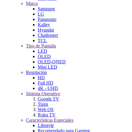
Marca
Samsung
LG
Panasonic
Kalley
Hyundai
Challenger
TCL
Tipo de Pantalla
LED
OLED
QLED-QNED
Mini LED
Resolución
HD
Full HD
4K - UHD
Sistema Operativo
Google TV
Tizen
Web OS
Roku TV
Características Especiales
Lifestyle
Recomendado para Gaming