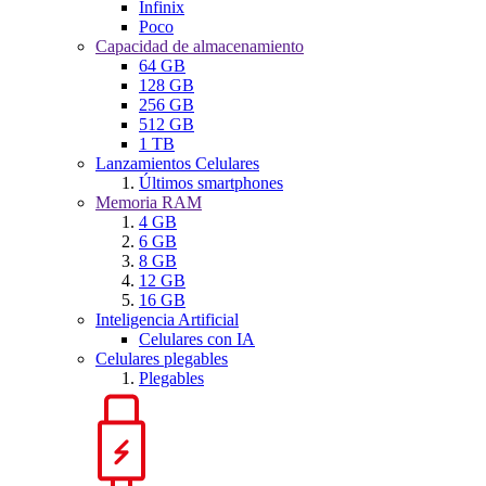
Infinix
Poco
Capacidad de almacenamiento
64 GB
128 GB
256 GB
512 GB
1 TB
Lanzamientos Celulares
Últimos smartphones
Memoria RAM
4 GB
6 GB
8 GB
12 GB
16 GB
Inteligencia Artificial
Celulares con IA
Celulares plegables
Plegables