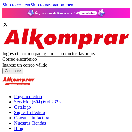
Skip to content
Skip to navigation menu
🥳 ¡Estamos de Aniversario! 🎉
Ver ofertas
Ingresa tu correo para guardar productos favoritos.
Correo electrónico
Ingrese un correo válido
Continuar
Paga tu crédito
Servicio: (604) 604 2323
Catálogo
Sigue Tu Pedido
Consulta tu factura
Nuestras Tiendas
Blog