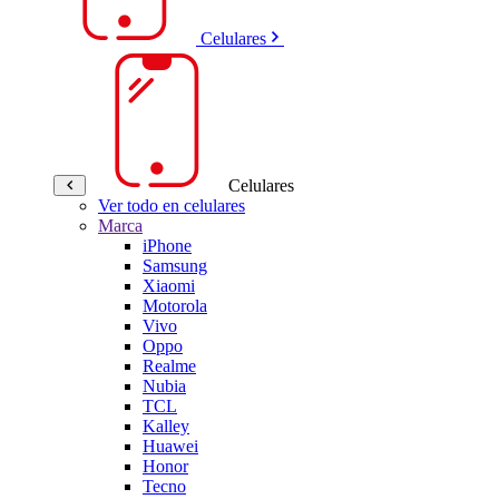
Celulares
Celulares
Ver todo en celulares
Marca
iPhone
Samsung
Xiaomi
Motorola
Vivo
Oppo
Realme
Nubia
TCL
Kalley
Huawei
Honor
Tecno