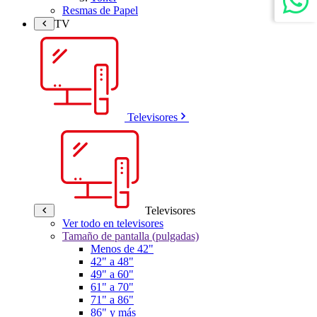
Resmas de Papel
TV
Televisores
Televisores
Ver todo en televisores
Tamaño de pantalla (pulgadas)
Menos de 42"
42" a 48"
49" a 60"
61" a 70"
71" a 86"
86" y más