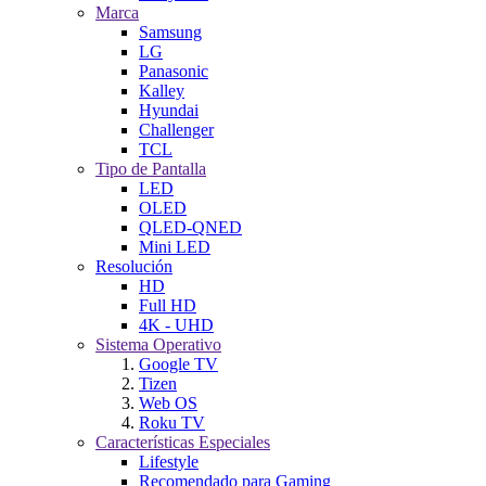
Marca
Samsung
LG
Panasonic
Kalley
Hyundai
Challenger
TCL
Tipo de Pantalla
LED
OLED
QLED-QNED
Mini LED
Resolución
HD
Full HD
4K - UHD
Sistema Operativo
Google TV
Tizen
Web OS
Roku TV
Características Especiales
Lifestyle
Recomendado para Gaming