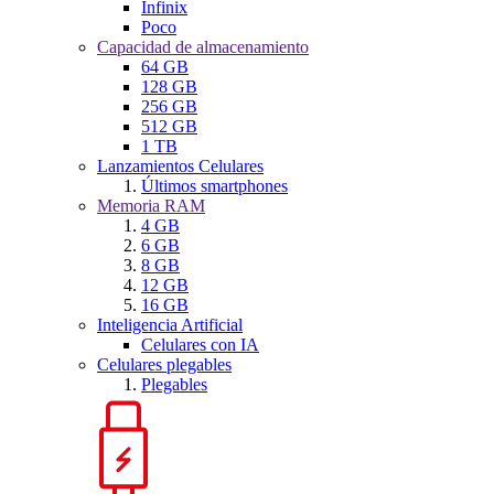
Infinix
Poco
Capacidad de almacenamiento
64 GB
128 GB
256 GB
512 GB
1 TB
Lanzamientos Celulares
Últimos smartphones
Memoria RAM
4 GB
6 GB
8 GB
12 GB
16 GB
Inteligencia Artificial
Celulares con IA
Celulares plegables
Plegables