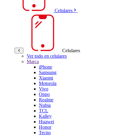
Celulares
Celulares
Ver todo en celulares
Marca
iPhone
Samsung
Xiaomi
Motorola
Vivo
Oppo
Realme
Nubia
TCL
Kalley
Huawei
Honor
Tecno