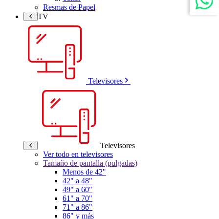
Resmas de Papel
TV
Televisores
Televisores
Ver todo en televisores
Tamaño de pantalla (pulgadas)
Menos de 42"
42" a 48"
49" a 60"
61" a 70"
71" a 86"
86" y más