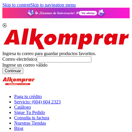
Skip to content
Skip to navigation menu
🥳 ¡Estamos de Aniversario! 🎉
Ver ofertas
Ingresa tu correo para guardar productos favoritos.
Correo electrónico
Ingrese un correo válido
Continuar
Paga tu crédito
Servicio: (604) 604 2323
Catálogo
Sigue Tu Pedido
Consulta tu factura
Nuestras Tiendas
Blog