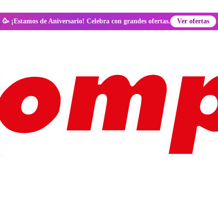
🥳 ¡Estamos de Aniversario! Celebra con grandes ofertas.
Ver ofertas