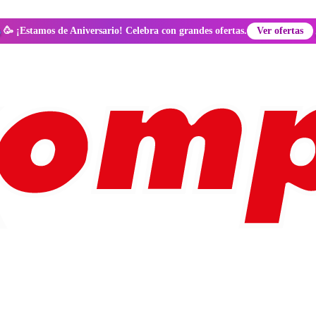
🥳 ¡Estamos de Aniversario! Celebra con grandes ofertas.
Ver ofertas