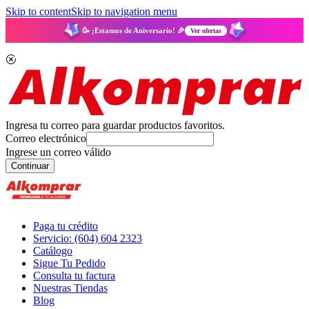
Skip to content
Skip to navigation menu
🥳 ¡Estamos de Aniversario! 🎉
Ver ofertas
Ingresa tu correo para guardar productos favoritos.
Correo electrónico
Ingrese un correo válido
Continuar
Paga tu crédito
Servicio: (604) 604 2323
Catálogo
Sigue Tu Pedido
Consulta tu factura
Nuestras Tiendas
Blog