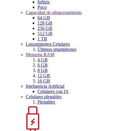
Infinix
Poco
Capacidad de almacenamiento
64 GB
128 GB
256 GB
512 GB
1 TB
Lanzamientos Celulares
Últimos smartphones
Memoria RAM
4 GB
6 GB
8 GB
12 GB
16 GB
Inteligencia Artificial
Celulares con IA
Celulares plegables
Plegables