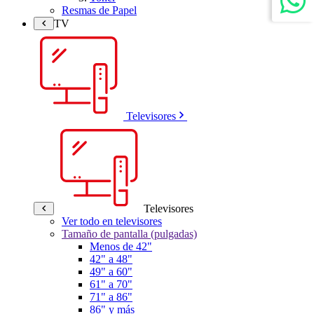
Resmas de Papel
TV
Televisores
Televisores
Ver todo en televisores
Tamaño de pantalla (pulgadas)
Menos de 42"
42" a 48"
49" a 60"
61" a 70"
71" a 86"
86" y más