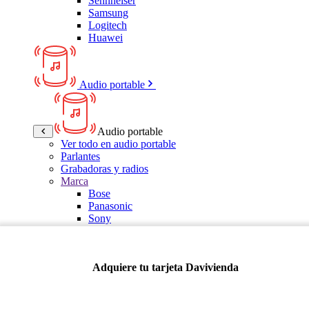
Sennheiser
Samsung
Logitech
Huawei
Audio portable
Audio portable
Ver todo en audio portable
Parlantes
Grabadoras y radios
Marca
Bose
Panasonic
Sony
LG
Samsung
Kalley
Adquiere tu tarjeta Davivienda
Multitech
JBL
VTA
TCL