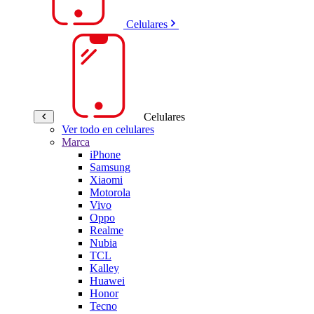
Celulares
Celulares
Ver todo en celulares
Marca
iPhone
Samsung
Xiaomi
Motorola
Vivo
Oppo
Realme
Nubia
TCL
Kalley
Huawei
Honor
Tecno