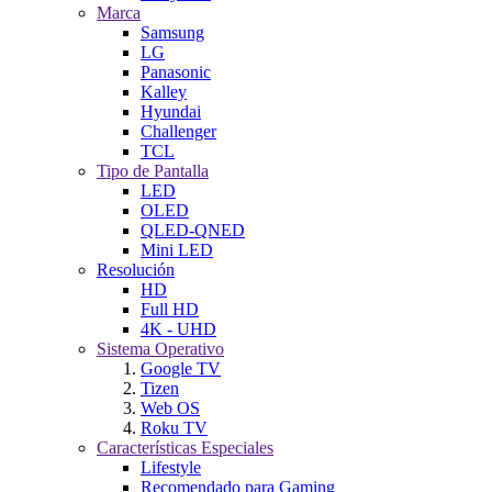
Marca
Samsung
LG
Panasonic
Kalley
Hyundai
Challenger
TCL
Tipo de Pantalla
LED
OLED
QLED-QNED
Mini LED
Resolución
HD
Full HD
4K - UHD
Sistema Operativo
Google TV
Tizen
Web OS
Roku TV
Características Especiales
Lifestyle
Recomendado para Gaming