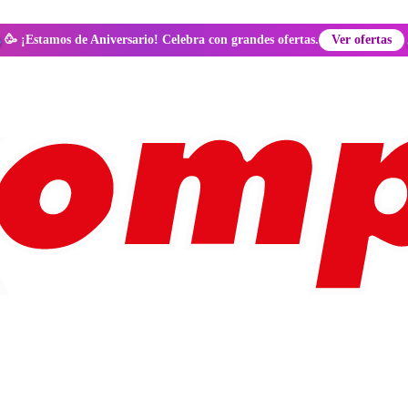
🥳 ¡Estamos de Aniversario! Celebra con grandes ofertas.
Ver ofertas