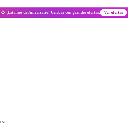
🥳 ¡Estamos de Aniversario! Celebra con grandes ofertas.
Ver ofertas
es: