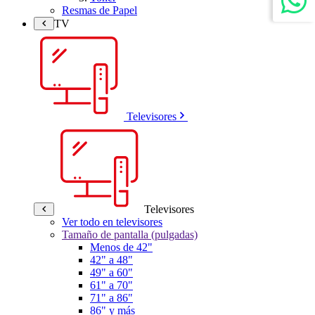
Resmas de Papel
TV
Televisores
Televisores
Ver todo en televisores
Tamaño de pantalla (pulgadas)
Menos de 42"
42" a 48"
49" a 60"
61" a 70"
71" a 86"
86" y más