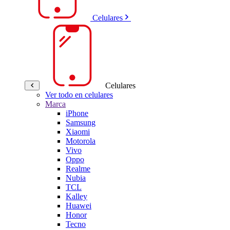
Celulares
Celulares
Ver todo en celulares
Marca
iPhone
Samsung
Xiaomi
Motorola
Vivo
Oppo
Realme
Nubia
TCL
Kalley
Huawei
Honor
Tecno