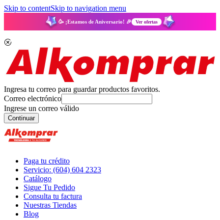
Skip to content
Skip to navigation menu
🥳 ¡Estamos de Aniversario! 🎉
Ver ofertas
Ingresa tu correo para guardar productos favoritos.
Correo electrónico
Ingrese un correo válido
Continuar
Paga tu crédito
Servicio: (604) 604 2323
Catálogo
Sigue Tu Pedido
Consulta tu factura
Nuestras Tiendas
Blog