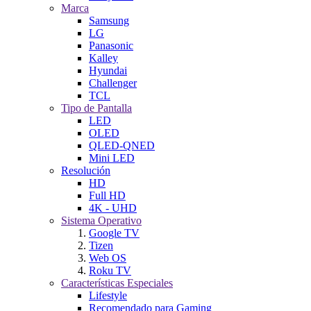
Marca
Samsung
LG
Panasonic
Kalley
Hyundai
Challenger
TCL
Tipo de Pantalla
LED
OLED
QLED-QNED
Mini LED
Resolución
HD
Full HD
4K - UHD
Sistema Operativo
Google TV
Tizen
Web OS
Roku TV
Características Especiales
Lifestyle
Recomendado para Gaming