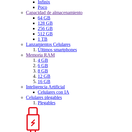
Infinix
Poco
Capacidad de almacenamiento
64 GB
128 GB
256 GB
512 GB
1 TB
Lanzamientos Celulares
Últimos smartphones
Memoria RAM
4 GB
6 GB
8 GB
12 GB
16 GB
Inteligencia Artificial
Celulares con IA
Celulares plegables
Plegables