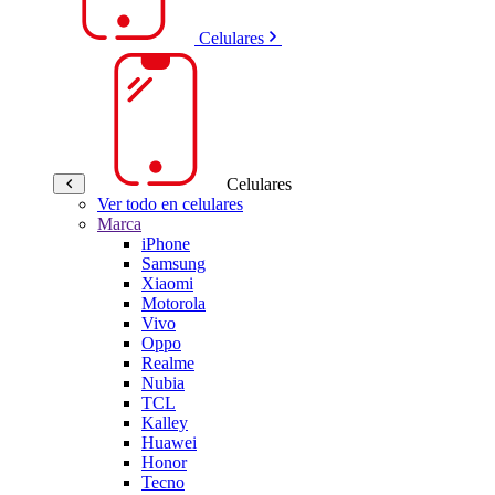
Celulares
Celulares
Ver todo en celulares
Marca
iPhone
Samsung
Xiaomi
Motorola
Vivo
Oppo
Realme
Nubia
TCL
Kalley
Huawei
Honor
Tecno