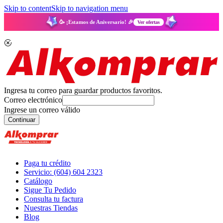
Skip to content
Skip to navigation menu
🥳 ¡Estamos de Aniversario! 🎉
Ver ofertas
Ingresa tu correo para guardar productos favoritos.
Correo electrónico
Ingrese un correo válido
Continuar
Paga tu crédito
Servicio: (604) 604 2323
Catálogo
Sigue Tu Pedido
Consulta tu factura
Nuestras Tiendas
Blog