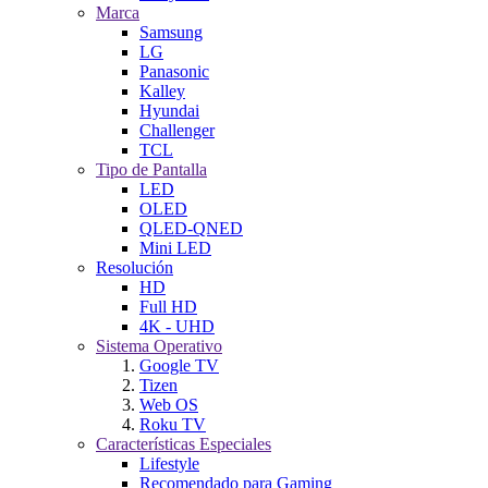
Marca
Samsung
LG
Panasonic
Kalley
Hyundai
Challenger
TCL
Tipo de Pantalla
LED
OLED
QLED-QNED
Mini LED
Resolución
HD
Full HD
4K - UHD
Sistema Operativo
Google TV
Tizen
Web OS
Roku TV
Características Especiales
Lifestyle
Recomendado para Gaming