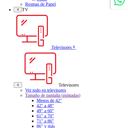
Resmas de Papel
TV
Televisores
Televisores
Ver todo en televisores
Tamaño de pantalla (pulgadas)
Menos de 42"
42" a 48"
49" a 60"
61" a 70"
71" a 86"
86" y más