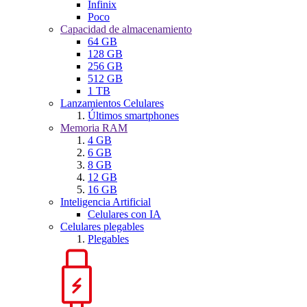
Infinix
Poco
Capacidad de almacenamiento
64 GB
128 GB
256 GB
512 GB
1 TB
Lanzamientos Celulares
Últimos smartphones
Memoria RAM
4 GB
6 GB
8 GB
12 GB
16 GB
Inteligencia Artificial
Celulares con IA
Celulares plegables
Plegables