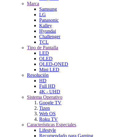
Marca
Samsung
LG
Panasonic
Kalley
Hyundai
Challenger
TCL
Tipo de Pantalla
LED
OLED
QLED-QNED
Mini LED
Resolución
HD
Full HD
4K - UHD
Sistema Operativo
Google TV
Tizen
Web OS
Roku TV
Características Especiales
Lifestyle
Recomendado para Gaming