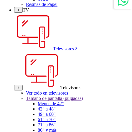
Resmas de Papel
TV
Televisores
Televisores
Ver todo en televisores
Tamaño de pantalla (pulgadas)
Menos de 42"
42" a 48"
49" a 60"
61" a 70"
71" a 86"
86" y más