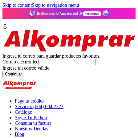
Skip to content
Skip to navigation menu
🥳 ¡Estamos de Aniversario! 🎉
Ver ofertas
Ingresa tu correo para guardar productos favoritos.
Correo electrónico
Ingrese un correo válido
Continuar
Paga tu crédito
Servicio: (604) 604 2323
Catálogo
Sigue Tu Pedido
Consulta tu factura
Nuestras Tiendas
Blog