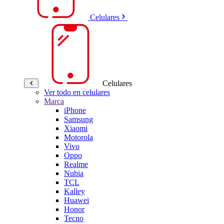
Celulares
Celulares
Ver todo en celulares
Marca
iPhone
Samsung
Xiaomi
Motorola
Vivo
Oppo
Realme
Nubia
TCL
Kalley
Huawei
Honor
Tecno