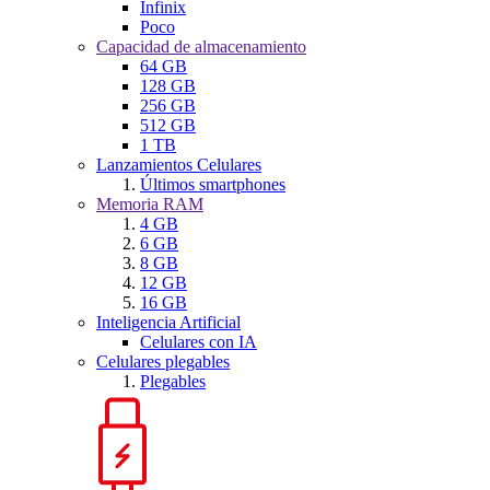
Infinix
Poco
Capacidad de almacenamiento
64 GB
128 GB
256 GB
512 GB
1 TB
Lanzamientos Celulares
Últimos smartphones
Memoria RAM
4 GB
6 GB
8 GB
12 GB
16 GB
Inteligencia Artificial
Celulares con IA
Celulares plegables
Plegables