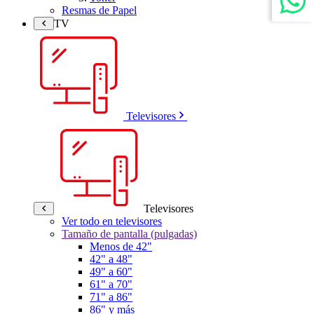
Resmas de Papel
TV
Televisores
Televisores
Ver todo en televisores
Tamaño de pantalla (pulgadas)
Menos de 42"
42" a 48"
49" a 60"
61" a 70"
71" a 86"
86" y más