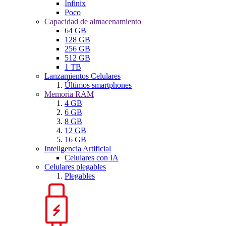
Infinix
Poco
Capacidad de almacenamiento
64 GB
128 GB
256 GB
512 GB
1 TB
Lanzamientos Celulares
Últimos smartphones
Memoria RAM
4 GB
6 GB
8 GB
12 GB
16 GB
Inteligencia Artificial
Celulares con IA
Celulares plegables
Plegables