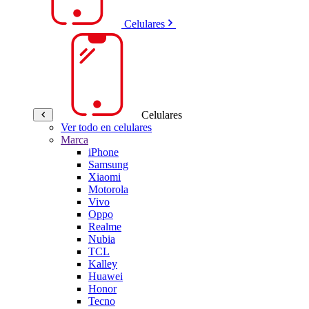
Celulares
Celulares
Ver todo en celulares
Marca
iPhone
Samsung
Xiaomi
Motorola
Vivo
Oppo
Realme
Nubia
TCL
Kalley
Huawei
Honor
Tecno