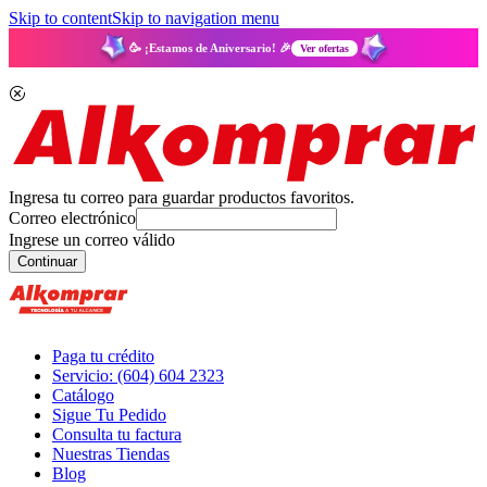
Skip to content
Skip to navigation menu
🥳 ¡Estamos de Aniversario! 🎉
Ver ofertas
Ingresa tu correo para guardar productos favoritos.
Correo electrónico
Ingrese un correo válido
Continuar
Paga tu crédito
Servicio: (604) 604 2323
Catálogo
Sigue Tu Pedido
Consulta tu factura
Nuestras Tiendas
Blog