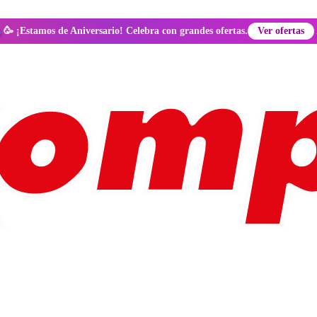
🥳 ¡Estamos de Aniversario! Celebra con grandes ofertas.
Ver ofertas