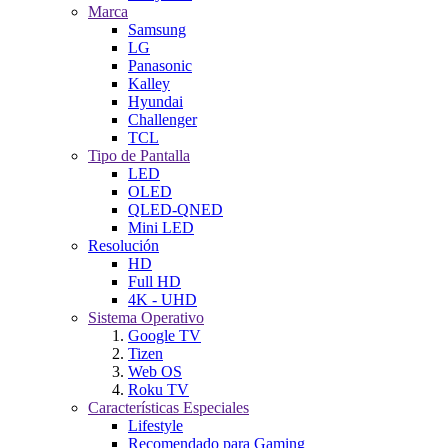
Marca
Samsung
LG
Panasonic
Kalley
Hyundai
Challenger
TCL
Tipo de Pantalla
LED
OLED
QLED-QNED
Mini LED
Resolución
HD
Full HD
4K - UHD
Sistema Operativo
Google TV
Tizen
Web OS
Roku TV
Características Especiales
Lifestyle
Recomendado para Gaming