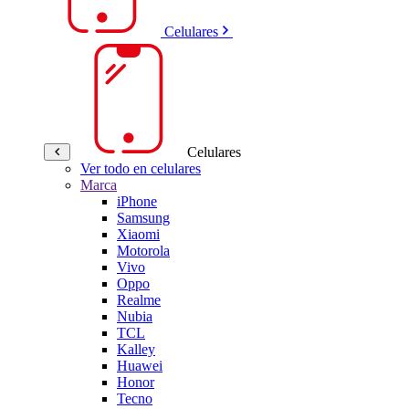
Celulares
Celulares
Ver todo en celulares
Marca
iPhone
Samsung
Xiaomi
Motorola
Vivo
Oppo
Realme
Nubia
TCL
Kalley
Huawei
Honor
Tecno