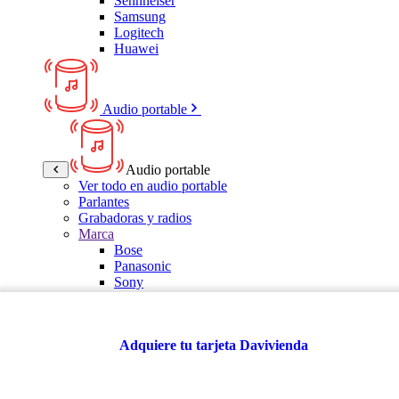
Sennheiser
Samsung
Logitech
Huawei
Audio portable
Audio portable
Ver todo en audio portable
Parlantes
Grabadoras y radios
Marca
Bose
Panasonic
Sony
LG
Samsung
Kalley
Adquiere tu tarjeta Davivienda
Multitech
JBL
VTA
TCL