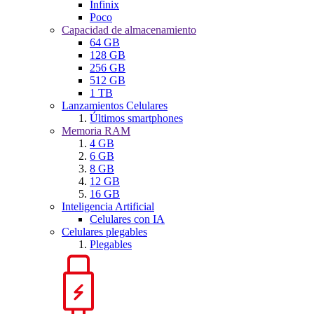
Infinix
Poco
Capacidad de almacenamiento
64 GB
128 GB
256 GB
512 GB
1 TB
Lanzamientos Celulares
Últimos smartphones
Memoria RAM
4 GB
6 GB
8 GB
12 GB
16 GB
Inteligencia Artificial
Celulares con IA
Celulares plegables
Plegables