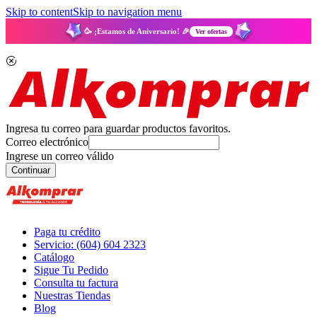
Skip to content
Skip to navigation menu
🥳 ¡Estamos de Aniversario! 🎉
Ver ofertas
Ingresa tu correo para guardar productos favoritos.
Correo electrónico
Ingrese un correo válido
Continuar
Paga tu crédito
Servicio: (604) 604 2323
Catálogo
Sigue Tu Pedido
Consulta tu factura
Nuestras Tiendas
Blog