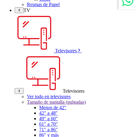
Resmas de Papel
TV
Televisores
Televisores
Ver todo en televisores
Tamaño de pantalla (pulgadas)
Menos de 42"
42" a 48"
49" a 60"
61" a 70"
71" a 86"
86" y más