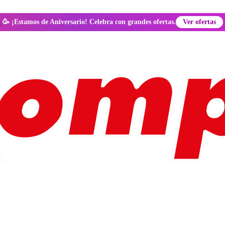
🥳 ¡Estamos de Aniversario! Celebra con grandes ofertas.
Ver ofertas