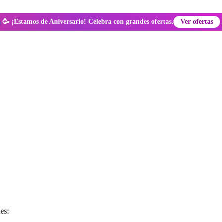
🥳 ¡Estamos de Aniversario! Celebra con grandes ofertas.
Ver ofertas
es: