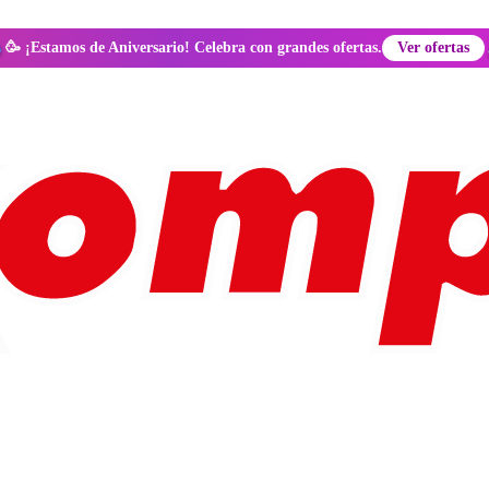
🥳 ¡Estamos de Aniversario! Celebra con grandes ofertas.
Ver ofertas