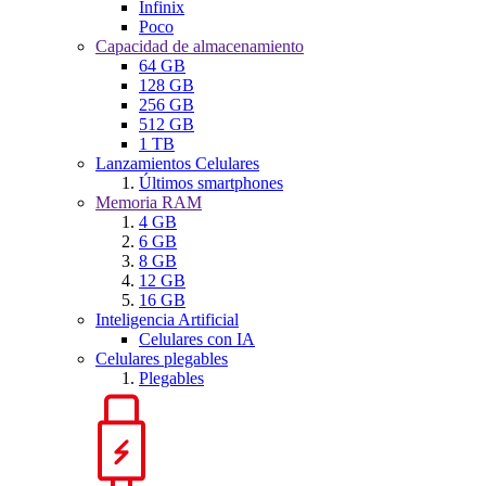
Infinix
Poco
Capacidad de almacenamiento
64 GB
128 GB
256 GB
512 GB
1 TB
Lanzamientos Celulares
Últimos smartphones
Memoria RAM
4 GB
6 GB
8 GB
12 GB
16 GB
Inteligencia Artificial
Celulares con IA
Celulares plegables
Plegables