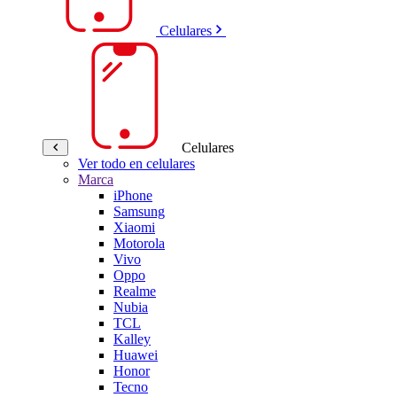
Celulares
Celulares
Ver todo en celulares
Marca
iPhone
Samsung
Xiaomi
Motorola
Vivo
Oppo
Realme
Nubia
TCL
Kalley
Huawei
Honor
Tecno