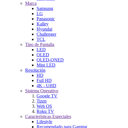
Marca
Samsung
LG
Panasonic
Kalley
Hyundai
Challenger
TCL
Tipo de Pantalla
LED
OLED
QLED-QNED
Mini LED
Resolución
HD
Full HD
4K - UHD
Sistema Operativo
Google TV
Tizen
Web OS
Roku TV
Características Especiales
Lifestyle
Recomendado para Gaming