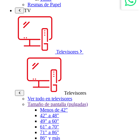
Resmas de Papel
TV
Televisores
Televisores
Ver todo en televisores
Tamaño de pantalla (pulgadas)
Menos de 42"
42" a 48"
49" a 60"
61" a 70"
71" a 86"
86" y más