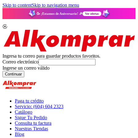
Skip to content
Skip to navigation menu
🥳 ¡Estamos de Aniversario! 🎉
Ver ofertas
Ingresa tu correo para guardar productos favoritos.
Correo electrónico
Ingrese un correo válido
Continuar
Paga tu crédito
Servicio: (604) 604 2323
Catálogo
Sigue Tu Pedido
Consulta tu factura
Nuestras Tiendas
Blog