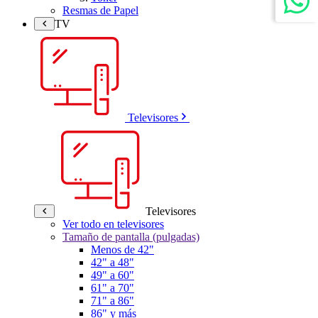
Resmas de Papel
TV
Televisores
Televisores
Ver todo en televisores
Tamaño de pantalla (pulgadas)
Menos de 42"
42" a 48"
49" a 60"
61" a 70"
71" a 86"
86" y más