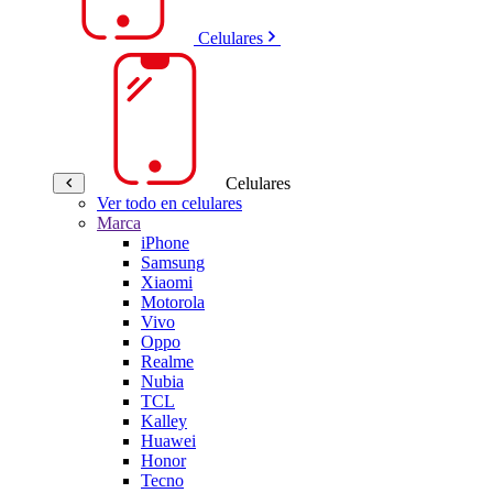
Celulares
Celulares
Ver todo en celulares
Marca
iPhone
Samsung
Xiaomi
Motorola
Vivo
Oppo
Realme
Nubia
TCL
Kalley
Huawei
Honor
Tecno