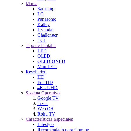
Marca
Samsung
LG
Panasonic
Kalley
Hyundai
Challenger
TCL
Tipo de Pantalla
LED
OLED
QLED-QNED
Mini LED
Resolución
HD
Full HD
4K - UHD
Sistema Operativo
Google TV
Tizen
Web OS
Roku TV
Características Especiales
Lifestyle
Recomendado para Gaming