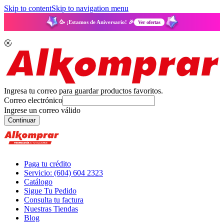
Skip to content
Skip to navigation menu
🥳 ¡Estamos de Aniversario! 🎉
Ver ofertas
Ingresa tu correo para guardar productos favoritos.
Correo electrónico
Ingrese un correo válido
Continuar
Paga tu crédito
Servicio: (604) 604 2323
Catálogo
Sigue Tu Pedido
Consulta tu factura
Nuestras Tiendas
Blog