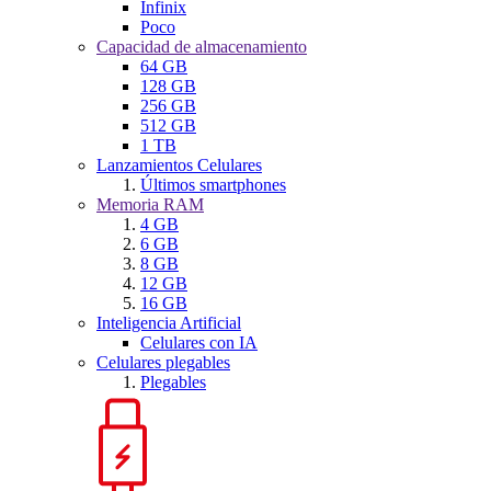
Infinix
Poco
Capacidad de almacenamiento
64 GB
128 GB
256 GB
512 GB
1 TB
Lanzamientos Celulares
Últimos smartphones
Memoria RAM
4 GB
6 GB
8 GB
12 GB
16 GB
Inteligencia Artificial
Celulares con IA
Celulares plegables
Plegables