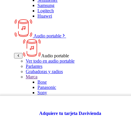
Sennheiser
Samsung
Logitech
Huawei
Audio portable
Audio portable
Ver todo en audio portable
Parlantes
Grabadoras y radios
Marca
Bose
Panasonic
Sony
LG
Samsung
Kalley
Adquiere tu tarjeta Davivienda
Multitech
JBL
VTA
TCL