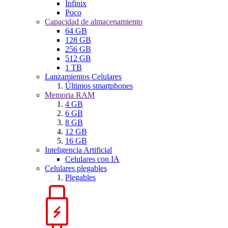
Infinix
Poco
Capacidad de almacenamiento
64 GB
128 GB
256 GB
512 GB
1 TB
Lanzamientos Celulares
Últimos smartphones
Memoria RAM
4 GB
6 GB
8 GB
12 GB
16 GB
Inteligencia Artificial
Celulares con IA
Celulares plegables
Plegables