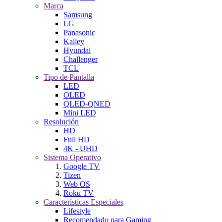
Marca
Samsung
LG
Panasonic
Kalley
Hyundai
Challenger
TCL
Tipo de Pantalla
LED
OLED
QLED-QNED
Mini LED
Resolución
HD
Full HD
4K - UHD
Sistema Operativo
Google TV
Tizen
Web OS
Roku TV
Características Especiales
Lifestyle
Recomendado para Gaming