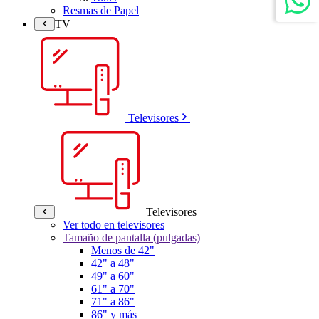
Resmas de Papel
TV
Televisores
Televisores
Ver todo en televisores
Tamaño de pantalla (pulgadas)
Menos de 42"
42" a 48"
49" a 60"
61" a 70"
71" a 86"
86" y más