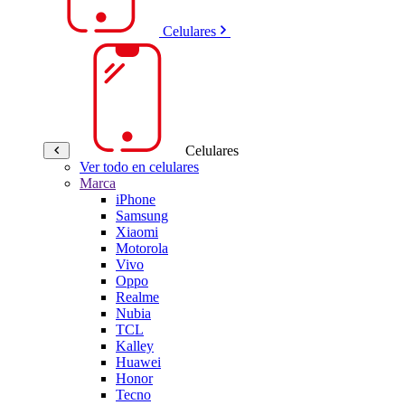
Celulares
Celulares
Ver todo en celulares
Marca
iPhone
Samsung
Xiaomi
Motorola
Vivo
Oppo
Realme
Nubia
TCL
Kalley
Huawei
Honor
Tecno