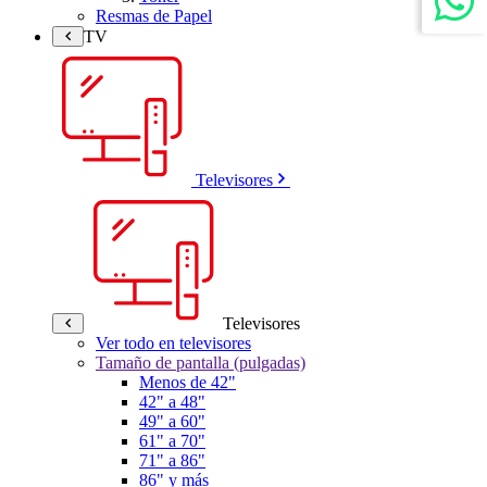
Resmas de Papel
TV
Televisores
Televisores
Ver todo en televisores
Tamaño de pantalla (pulgadas)
Menos de 42"
42" a 48"
49" a 60"
61" a 70"
71" a 86"
86" y más