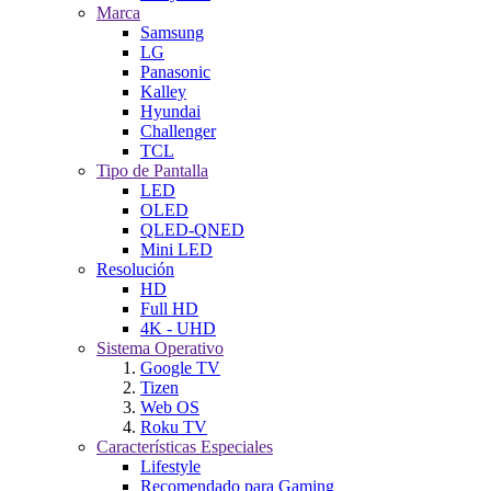
Marca
Samsung
LG
Panasonic
Kalley
Hyundai
Challenger
TCL
Tipo de Pantalla
LED
OLED
QLED-QNED
Mini LED
Resolución
HD
Full HD
4K - UHD
Sistema Operativo
Google TV
Tizen
Web OS
Roku TV
Características Especiales
Lifestyle
Recomendado para Gaming