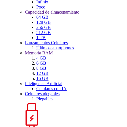
Infinix
Poco
Capacidad de almacenamiento
64 GB
128 GB
256 GB
512 GB
1 TB
Lanzamientos Celulares
Últimos smartphones
Memoria RAM
4 GB
6 GB
8 GB
12 GB
16 GB
Inteligencia Artificial
Celulares con IA
Celulares plegables
Plegables