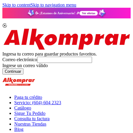
Skip to content
Skip to navigation menu
🥳 ¡Estamos de Aniversario! 🎉
Ver ofertas
Ingresa tu correo para guardar productos favoritos.
Correo electrónico
Ingrese un correo válido
Continuar
Paga tu crédito
Servicio: (604) 604 2323
Catálogo
Sigue Tu Pedido
Consulta tu factura
Nuestras Tiendas
Blog