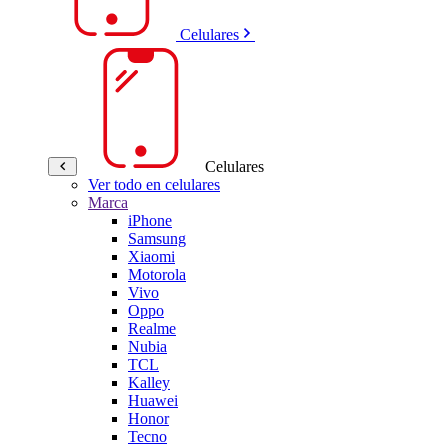
Celulares
Celulares
Ver todo en celulares
Marca
iPhone
Samsung
Xiaomi
Motorola
Vivo
Oppo
Realme
Nubia
TCL
Kalley
Huawei
Honor
Tecno