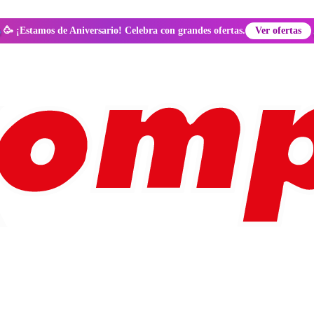
🥳 ¡Estamos de Aniversario! Celebra con grandes ofertas.
Ver ofertas