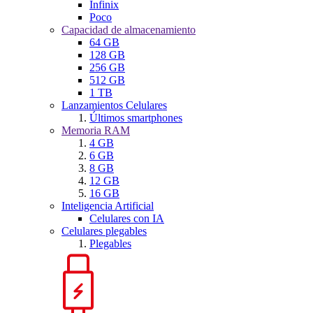
Infinix
Poco
Capacidad de almacenamiento
64 GB
128 GB
256 GB
512 GB
1 TB
Lanzamientos Celulares
Últimos smartphones
Memoria RAM
4 GB
6 GB
8 GB
12 GB
16 GB
Inteligencia Artificial
Celulares con IA
Celulares plegables
Plegables