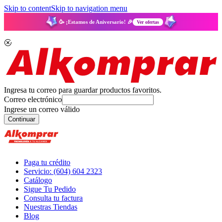
Skip to content
Skip to navigation menu
🥳 ¡Estamos de Aniversario! 🎉
Ver ofertas
Ingresa tu correo para guardar productos favoritos.
Correo electrónico
Ingrese un correo válido
Continuar
Paga tu crédito
Servicio: (604) 604 2323
Catálogo
Sigue Tu Pedido
Consulta tu factura
Nuestras Tiendas
Blog