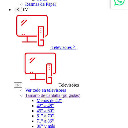
Resmas de Papel
TV
Televisores
Televisores
Ver todo en televisores
Tamaño de pantalla (pulgadas)
Menos de 42"
42" a 48"
49" a 60"
61" a 70"
71" a 86"
86" y más