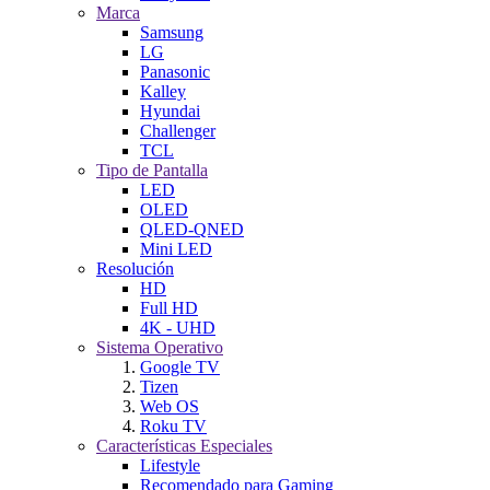
Marca
Samsung
LG
Panasonic
Kalley
Hyundai
Challenger
TCL
Tipo de Pantalla
LED
OLED
QLED-QNED
Mini LED
Resolución
HD
Full HD
4K - UHD
Sistema Operativo
Google TV
Tizen
Web OS
Roku TV
Características Especiales
Lifestyle
Recomendado para Gaming