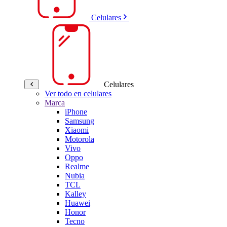
Celulares
Celulares
Ver todo en celulares
Marca
iPhone
Samsung
Xiaomi
Motorola
Vivo
Oppo
Realme
Nubia
TCL
Kalley
Huawei
Honor
Tecno