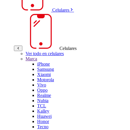
Celulares
Celulares
Ver todo en celulares
Marca
iPhone
Samsung
Xiaomi
Motorola
Vivo
Oppo
Realme
Nubia
TCL
Kalley
Huawei
Honor
Tecno