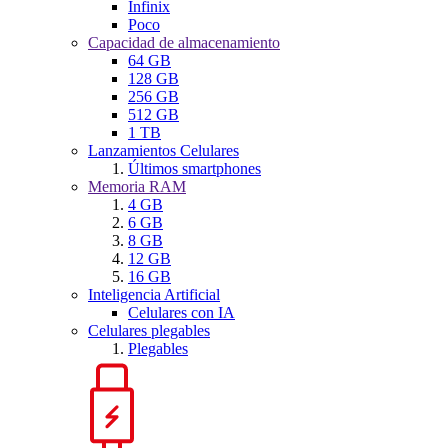
Infinix
Poco
Capacidad de almacenamiento
64 GB
128 GB
256 GB
512 GB
1 TB
Lanzamientos Celulares
Últimos smartphones
Memoria RAM
4 GB
6 GB
8 GB
12 GB
16 GB
Inteligencia Artificial
Celulares con IA
Celulares plegables
Plegables