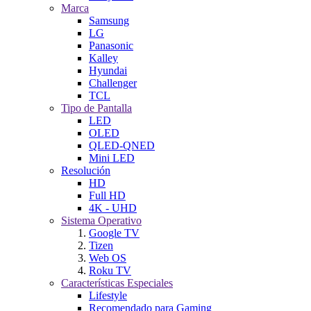
Marca
Samsung
LG
Panasonic
Kalley
Hyundai
Challenger
TCL
Tipo de Pantalla
LED
OLED
QLED-QNED
Mini LED
Resolución
HD
Full HD
4K - UHD
Sistema Operativo
Google TV
Tizen
Web OS
Roku TV
Características Especiales
Lifestyle
Recomendado para Gaming