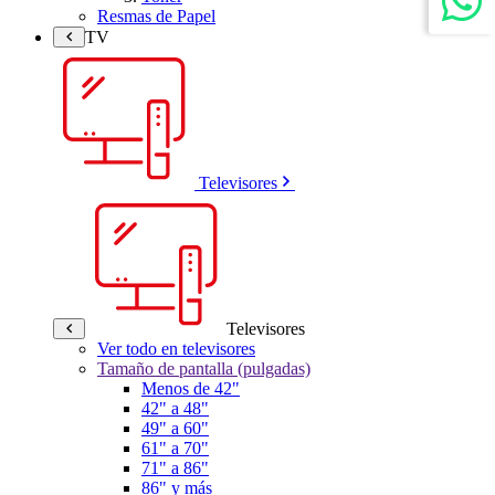
Resmas de Papel
TV
Televisores
Televisores
Ver todo en televisores
Tamaño de pantalla (pulgadas)
Menos de 42"
42" a 48"
49" a 60"
61" a 70"
71" a 86"
86" y más