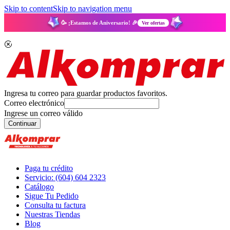
Skip to content
Skip to navigation menu
🥳 ¡Estamos de Aniversario! 🎉
Ver ofertas
Ingresa tu correo para guardar productos favoritos.
Correo electrónico
Ingrese un correo válido
Continuar
Paga tu crédito
Servicio: (604) 604 2323
Catálogo
Sigue Tu Pedido
Consulta tu factura
Nuestras Tiendas
Blog