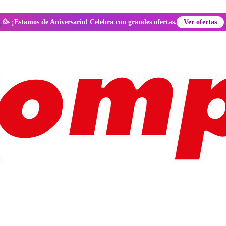
🥳 ¡Estamos de Aniversario! Celebra con grandes ofertas.
Ver ofertas