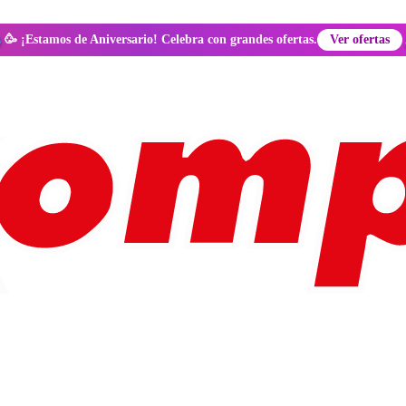
🥳 ¡Estamos de Aniversario! Celebra con grandes ofertas.
Ver ofertas