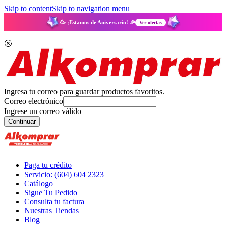
Skip to content
Skip to navigation menu
🥳 ¡Estamos de Aniversario! 🎉
Ver ofertas
Ingresa tu correo para guardar productos favoritos.
Correo electrónico
Ingrese un correo válido
Continuar
Paga tu crédito
Servicio: (604) 604 2323
Catálogo
Sigue Tu Pedido
Consulta tu factura
Nuestras Tiendas
Blog