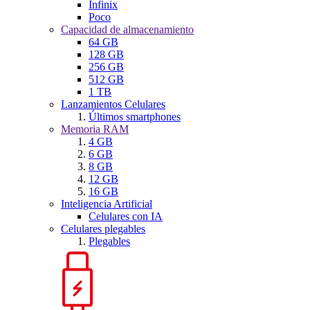
Infinix
Poco
Capacidad de almacenamiento
64 GB
128 GB
256 GB
512 GB
1 TB
Lanzamientos Celulares
Últimos smartphones
Memoria RAM
4 GB
6 GB
8 GB
12 GB
16 GB
Inteligencia Artificial
Celulares con IA
Celulares plegables
Plegables