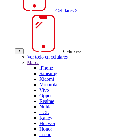
Celulares
Celulares
Ver todo en celulares
Marca
iPhone
Samsung
Xiaomi
Motorola
Vivo
Oppo
Realme
Nubia
TCL
Kalley
Huawei
Honor
Tecno