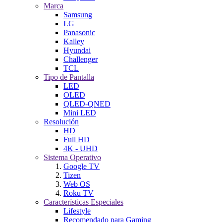
Marca
Samsung
LG
Panasonic
Kalley
Hyundai
Challenger
TCL
Tipo de Pantalla
LED
OLED
QLED-QNED
Mini LED
Resolución
HD
Full HD
4K - UHD
Sistema Operativo
Google TV
Tizen
Web OS
Roku TV
Características Especiales
Lifestyle
Recomendado para Gaming