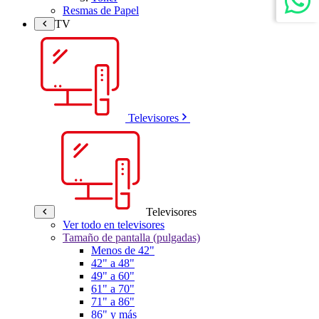
Resmas de Papel
TV
Televisores
Televisores
Ver todo en televisores
Tamaño de pantalla (pulgadas)
Menos de 42"
42" a 48"
49" a 60"
61" a 70"
71" a 86"
86" y más