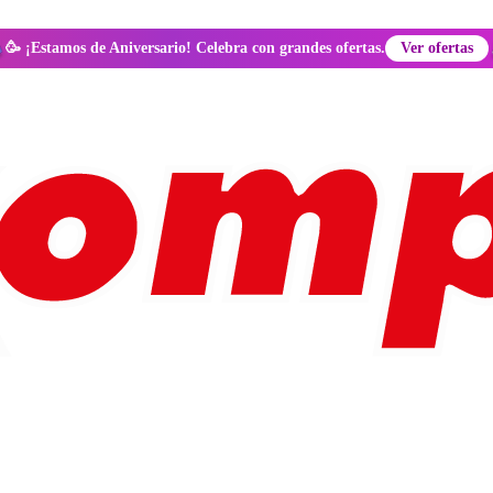
🥳 ¡Estamos de Aniversario! Celebra con grandes ofertas.
Ver ofertas