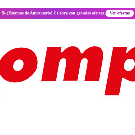
🥳 ¡Estamos de Aniversario! Celebra con grandes ofertas.
Ver ofertas