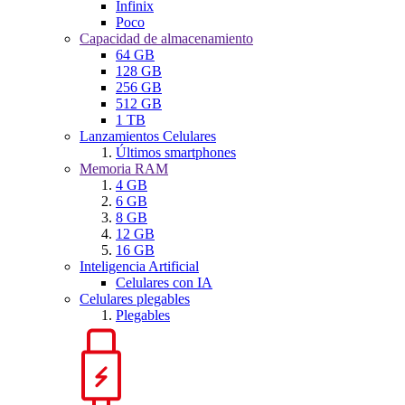
Infinix
Poco
Capacidad de almacenamiento
64 GB
128 GB
256 GB
512 GB
1 TB
Lanzamientos Celulares
Últimos smartphones
Memoria RAM
4 GB
6 GB
8 GB
12 GB
16 GB
Inteligencia Artificial
Celulares con IA
Celulares plegables
Plegables