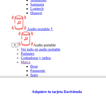
Sennheiser
Samsung
Logitech
Huawei
Audio portable
Audio portable
Ver todo en audio portable
Parlantes
Grabadoras y radios
Marca
Bose
Panasonic
Sony
LG
Samsung
Kalley
Adquiere tu tarjeta Davivienda
Activar tu seguro gratis aquí
Multitech
JBL
VTA
TCL