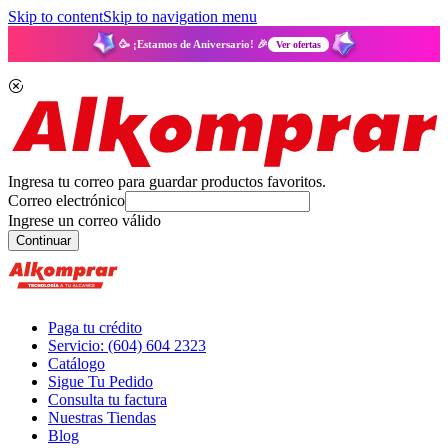
Skip to content
Skip to navigation menu
🥳 ¡Estamos de Aniversario! 🎉
Ver ofertas
Ingresa tu correo para guardar productos favoritos.
Correo electrónico
Ingrese un correo válido
Continuar
Paga tu crédito
Servicio: (604) 604 2323
Catálogo
Sigue Tu Pedido
Consulta tu factura
Nuestras Tiendas
Blog