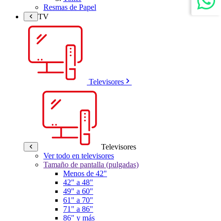
Resmas de Papel
TV
Televisores
Televisores
Ver todo en televisores
Tamaño de pantalla (pulgadas)
Menos de 42"
42" a 48"
49" a 60"
61" a 70"
71" a 86"
86" y más