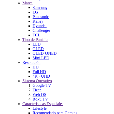
Marca
Samsung
LG
Panasonic
Kalley
Hyundai
Challenger
TCL
Tipo de Pantalla
LED
OLED
QLED-QNED
Mini LED
Resolución
HD
Full HD
4K - UHD
Sistema Operativo
Google TV
Tizen
Web OS
Roku TV
Características Especiales
Lifestyle
Recomendado para Gaming