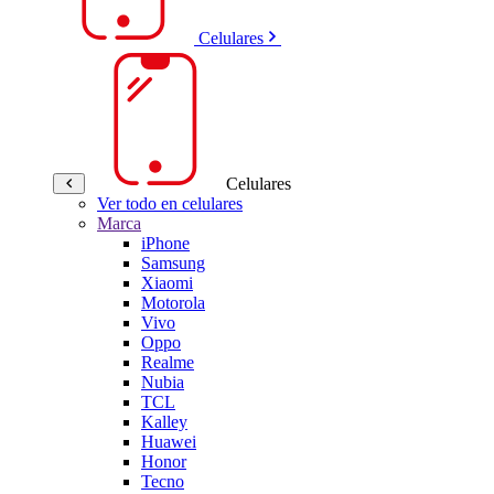
Celulares
Celulares
Ver todo en celulares
Marca
iPhone
Samsung
Xiaomi
Motorola
Vivo
Oppo
Realme
Nubia
TCL
Kalley
Huawei
Honor
Tecno