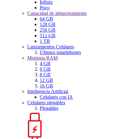
Infinix
Poco
Capacidad de almacenamiento
64 GB
128 GB
256 GB
512 GB
1 TB
Lanzamientos Celulares
Últimos smartphones
Memoria RAM
4 GB
6 GB
8 GB
12 GB
16 GB
Inteligencia Artificial
Celulares con IA
Celulares plegables
Plegables