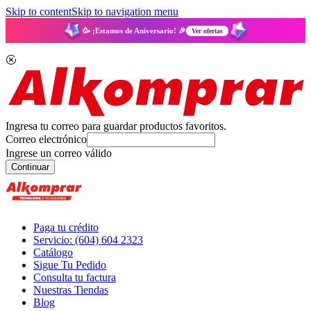
Skip to content
Skip to navigation menu
🥳 ¡Estamos de Aniversario! 🎉
Ver ofertas
Ingresa tu correo para guardar productos favoritos.
Correo electrónico
Ingrese un correo válido
Continuar
Paga tu crédito
Servicio: (604) 604 2323
Catálogo
Sigue Tu Pedido
Consulta tu factura
Nuestras Tiendas
Blog