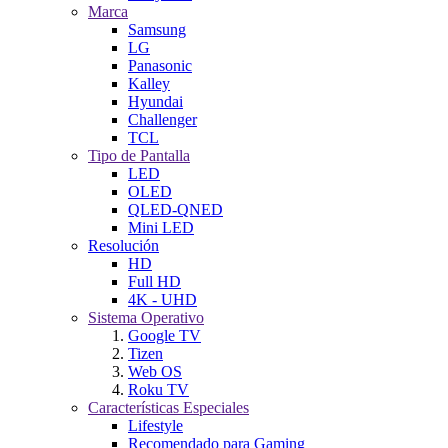
Marca
Samsung
LG
Panasonic
Kalley
Hyundai
Challenger
TCL
Tipo de Pantalla
LED
OLED
QLED-QNED
Mini LED
Resolución
HD
Full HD
4K - UHD
Sistema Operativo
Google TV
Tizen
Web OS
Roku TV
Características Especiales
Lifestyle
Recomendado para Gaming