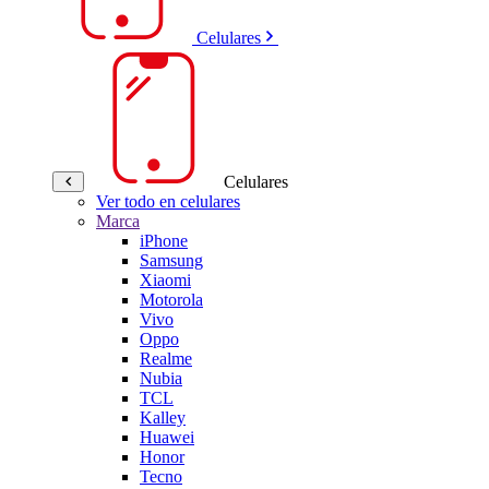
Celulares
Celulares
Ver todo en celulares
Marca
iPhone
Samsung
Xiaomi
Motorola
Vivo
Oppo
Realme
Nubia
TCL
Kalley
Huawei
Honor
Tecno