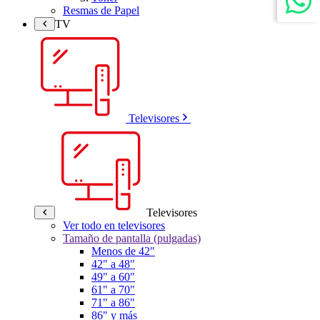
Resmas de Papel
TV
Televisores
Televisores
Ver todo en televisores
Tamaño de pantalla (pulgadas)
Menos de 42"
42" a 48"
49" a 60"
61" a 70"
71" a 86"
86" y más