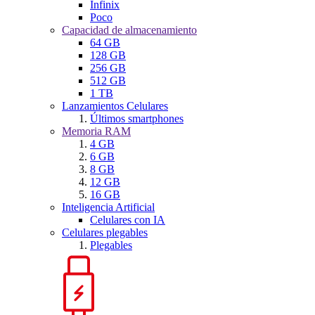
Infinix
Poco
Capacidad de almacenamiento
64 GB
128 GB
256 GB
512 GB
1 TB
Lanzamientos Celulares
Últimos smartphones
Memoria RAM
4 GB
6 GB
8 GB
12 GB
16 GB
Inteligencia Artificial
Celulares con IA
Celulares plegables
Plegables