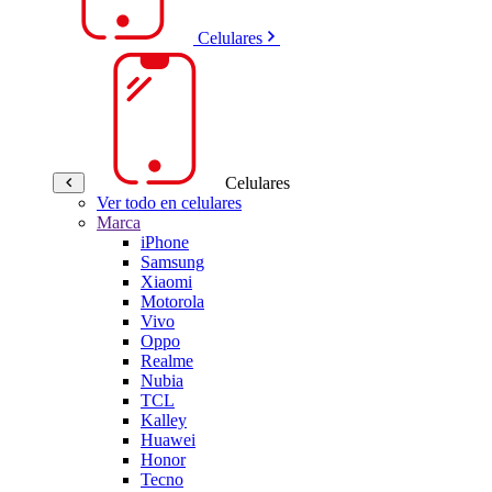
Celulares
Celulares
Ver todo en celulares
Marca
iPhone
Samsung
Xiaomi
Motorola
Vivo
Oppo
Realme
Nubia
TCL
Kalley
Huawei
Honor
Tecno