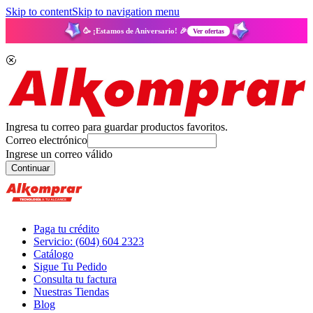
Skip to content
Skip to navigation menu
🥳 ¡Estamos de Aniversario! 🎉
Ver ofertas
Ingresa tu correo para guardar productos favoritos.
Correo electrónico
Ingrese un correo válido
Continuar
Paga tu crédito
Servicio: (604) 604 2323
Catálogo
Sigue Tu Pedido
Consulta tu factura
Nuestras Tiendas
Blog