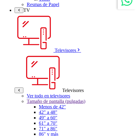
Resmas de Papel
TV
Televisores
Televisores
Ver todo en televisores
Tamaño de pantalla (pulgadas)
Menos de 42"
42" a 48"
49" a 60"
61" a 70"
71" a 86"
86" y más