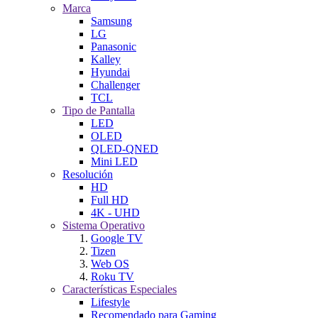
Marca
Samsung
LG
Panasonic
Kalley
Hyundai
Challenger
TCL
Tipo de Pantalla
LED
OLED
QLED-QNED
Mini LED
Resolución
HD
Full HD
4K - UHD
Sistema Operativo
Google TV
Tizen
Web OS
Roku TV
Características Especiales
Lifestyle
Recomendado para Gaming