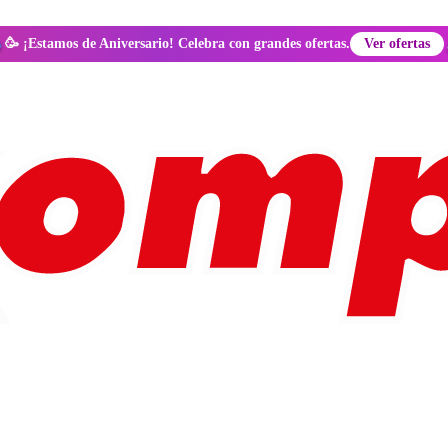
🥳 ¡Estamos de Aniversario! Celebra con grandes ofertas.
Ver ofertas